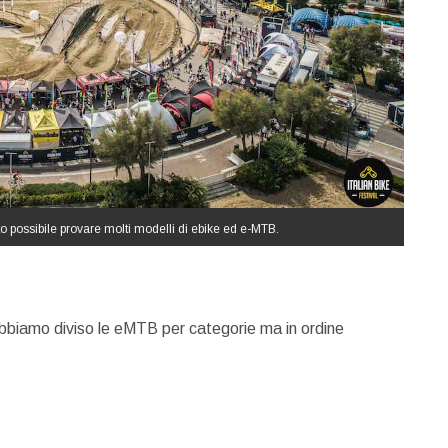
stato possibile provare molti modelli di ebike ed e-MTB.
abbiamo diviso le eMTB per categorie ma in ordine