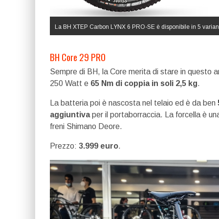
La BH XTEP Carbon LYNX 6 PRO-SE è disponibile in 5 varianti
BH Core 29 PRO
Sempre di BH, la Core merita di stare in questo ar
250 Watt e
65 Nm di coppia in soli 2,5 kg
.
La batteria poi è nascosta nel telaio ed è da ben
aggiuntiva
per il portaborraccia. La forcella è
freni Shimano Deore.
Prezzo:
3.999 euro
.