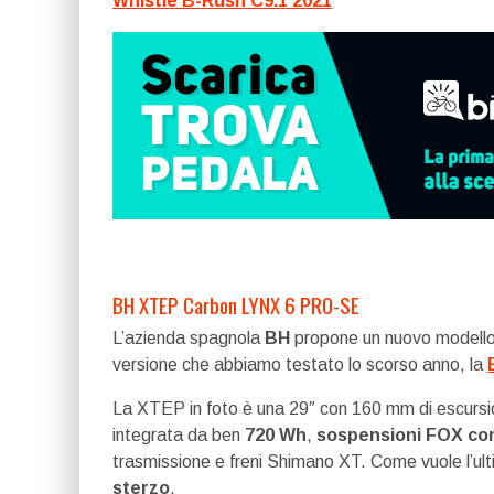
Whistle B-Rush C9.1 2021
BH XTEP Carbon LYNX 6 PRO-SE
L’azienda spagnola
BH
propone un nuovo modello
versione che abbiamo testato lo scorso anno, la
La XTEP in foto è una 29″ con 160 mm di escursio
integrata da ben
720 Wh
,
sospensioni FOX con
trasmissione e freni Shimano XT. Come vuole l’ul
sterzo
.