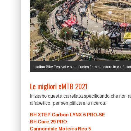
L’Italian Bike Festival è stata l’unica fiera di settore in cui è 
Le migliori eMTB 2021
Iniziamo questa carrellata specificando che non 
alfabetico, per semplificare la ricerca:
BH XTEP Carbon LYNX 6 PRO-SE
BH Core 29 PRO
Cannondale Moterra Neo 5