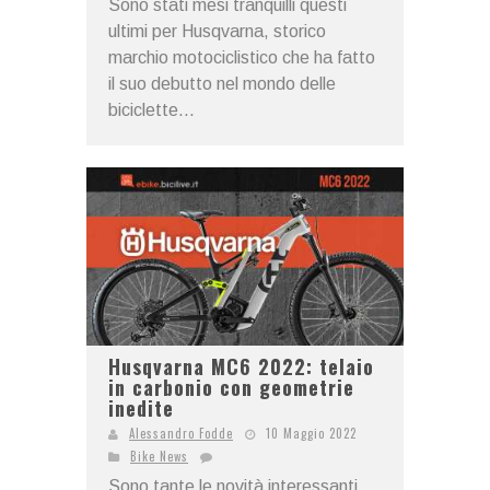
Sono stati mesi tranquilli questi
ultimi per Husqvarna, storico
marchio motociclistico che ha fatto
il suo debutto nel mondo delle
biciclette...
Husqvarna MC6 2022: telaio
in carbonio con geometrie
inedite
Alessandro Fodde
10 Maggio 2022
Bike News
Sono tante le novità interessanti