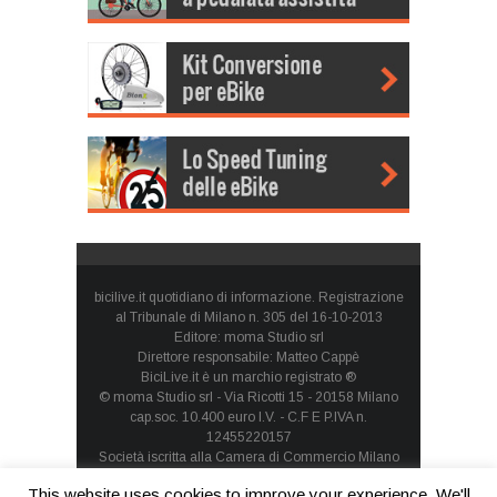
bicilive.it quotidiano di informazione. Registrazione
al Tribunale di Milano n. 305 del 16-10-2013
Editore: moma Studio srl
Direttore responsabile: Matteo Cappè
BiciLive.it è un marchio registrato ®
© moma Studio srl - Via Ricotti 15 - 20158 Milano
cap.soc. 10.400 euro I.V. - C.F E P.IVA n.
12455220157
Società iscritta alla Camera di Commercio Milano
Monza Brianza Lodi - REA: MI-1660257 - società con
This website uses cookies to improve your experience. We'll
socio unico