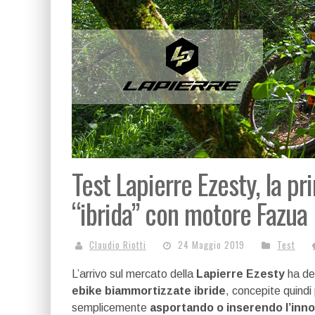
Test Lapierre Ezesty, la p
“ibrida” con motore Fazua
Claudio Riotti
24 Maggio 2019
Test
L’arrivo sul mercato della
Lapierre Ezesty
ha det
ebike biammortizzate ibride
, concepite quindi 
semplicemente
asportando o inserendo l’inno