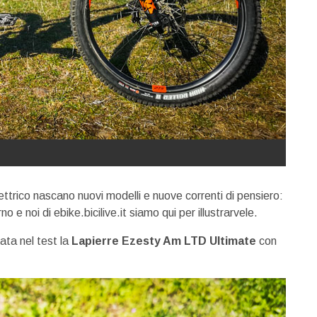
lettrico nascano nuovi modelli e nuove correnti di pensiero:
o e noi di ebike.bicilive.it siamo qui per illustrarvele.
ata nel test la
Lapierre Ezesty Am LTD Ultimate
con