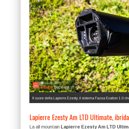
Il cuore della Lapierre Ezesty, il sistema Fazua Evation 1.0 c
Lapierre Ezesty Am LTD Ultimate, ibrida
La all mountain
Lapierre Ezesty Am LTD Ultim