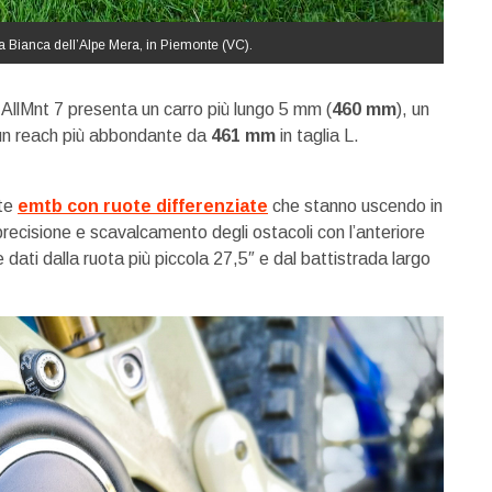
a Bianca dell’Alpe Mera, in Piemonte (VC).
la AllMnt 7 presenta un carro più lungo 5 mm (
460 mm
), un
un reach più abbondante da
461 mm
in taglia L.
te
emtb con ruote differenziate
che stanno uscendo in
recisione e scavalcamento degli ostacoli con l’anteriore
ati dalla ruota più piccola 27,5″ e dal battistrada largo