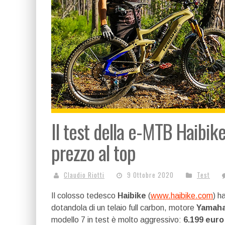
Il test della e-MTB Haibike
prezzo al top
Claudio Riotti
9 Ottobre 2020
Test
Il colosso tedesco
Haibike
(
www.haibike.com
) h
dotandola di un telaio full carbon, motore
Yamah
modello 7 in test è molto aggressivo:
6.199 euro