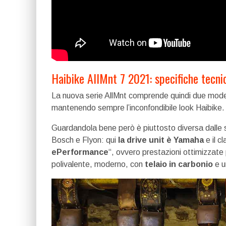
Haibike AllMnt 7 2021: specifiche tecni
La nuova serie AllMnt comprende quindi due modell
mantenendo sempre l’inconfondibile look Haibike.
Guardandola bene però è piuttosto diversa dalle s
Bosch e Flyon: qui
la drive unit è Yamaha
e il c
ePerformance
“, ovvero prestazioni ottimizzate 
polivalente, moderno, con
telaio in carbonio
e u