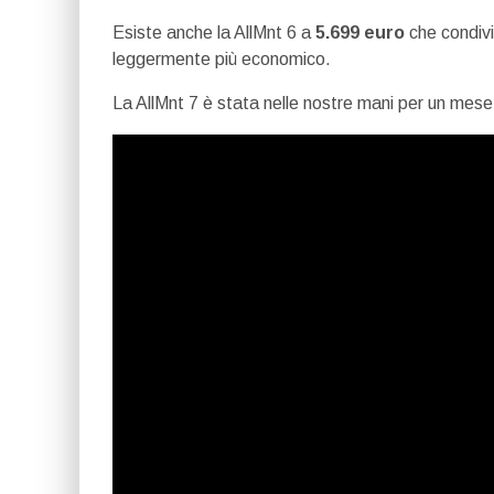
Esiste anche la AllMnt 6 a
5.699 euro
che condivi
leggermente più economico.
La AllMnt 7 è stata nelle nostre mani per un me