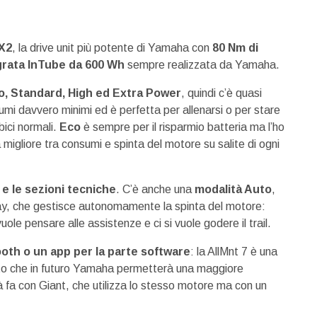
X2
, la drive unit più potente di Yamaha con
80 Nm di
grata InTube da 600 Wh
sempre realizzata da Yamaha.
o, Standard, High ed Extra Power
, quindi c’è quasi
mi davvero minimi ed è perfetta per allenarsi o per stare
bici normali.
Eco
è sempre per il risparmio batteria ma l’ho
 migliore tra consumi e spinta del motore su salite di ogni
 e le sezioni tecniche
. C’è anche una
modalità Auto
,
play, che gestisce autonomamente la spinta del motore:
uole pensare alle assistenze e ci si vuole godere il trail.
oth o un app per la parte software
: la AllMnt 7 è una
o che in futuro Yamaha permetterà una maggiore
à fa con Giant, che utilizza lo stesso motore ma con un