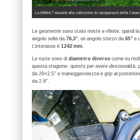
La AllMnt 7 davanti alla collezione di campanacci della Caser
Le geometrie sono state riviste e rifinite, quindi 
angolo sella da
76,3°
, un angolo sterzo da
65°
e 
L’interasse è
1242 mm
.
Le ruote sono di
diametro diverso
come su mol
questa stagione: questo per avere direzionalità, p
da 29×2.5″ e maneggevolezza e grip al posteriore d
da 2.8″.