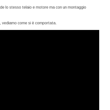
de lo stesso telaio e motore ma con un montaggio
se, vediamo come si è comportata.