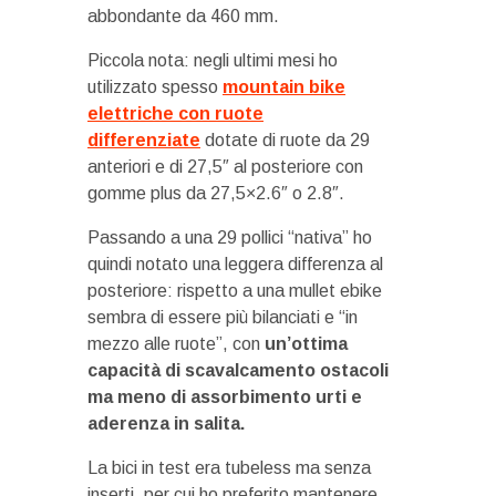
abbondante da 460 mm.
Piccola nota: negli ultimi mesi ho
utilizzato spesso
mountain bike
elettriche con ruote
differenziate
dotate di ruote da 29
anteriori e di 27,5″ al posteriore con
gomme plus da 27,5×2.6″ o 2.8″.
Passando a una 29 pollici “nativa” ho
quindi notato una leggera differenza al
posteriore: rispetto a una mullet ebike
sembra di essere più bilanciati e “in
mezzo alle ruote”, con
un’ottima
capacità di scavalcamento ostacoli
ma meno di assorbimento urti e
aderenza in salita.
La bici in test era tubeless ma senza
inserti, per cui ho preferito mantenere