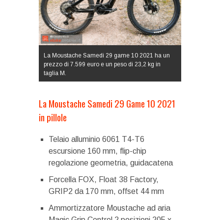
La Moustache Samedi 29 game 10 2021 ha un
prezzo di 7.599 euro e un peso di 23,2 kg in
taglia M.
La Moustache Samedi 29 Game 10 2021
in pillole
Telaio alluminio 6061 T4-T6
escursione 160 mm, flip-chip
regolazione geometria, guidacatena
Forcella FOX, Float 38 Factory,
GRIP2 da 170 mm, offset 44 mm
Ammortizzatore Moustache ad aria
Magic Grip Control 2 posizioni 205 x