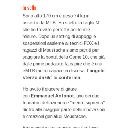
In sella
Sono alto 170 cm e peso 74 kg in
assetto da MTB. Ho scelto la taglia M
che ho trovato perfetta per le mie
misure. Dopo un setting di appoggi e
sospensioni assieme ai tecnici FOX e i
ragazzi di Moustache siamo partiti per
saggiare la bontà della Game 10, che già
dalle prime pedalate fa capire che è una
eMTB molto capace in discesa:
l’angolo
sterzo da 65° lo conferma
.
Ho avuto il piacere di girare
con
Emmanuel Antonot
, uno dei due
fondatori dell’azienda e “mente suprema”
dietro alla maggior parte delle innovazioni
e creazioni geniali di Moustache.
Emmanuel mi ha seguito con il setting