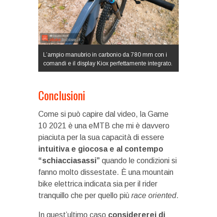
L’ampio manubrio in carbonio da 780 mm con i
comandi e il display Kiox perfettamente integrato.
Conclusioni
Come si può capire dal video, la Game
10 2021 è una eMTB che mi è davvero
piaciuta per la sua capacità di essere
intuitiva e giocosa e al contempo
“schiacciasassi”
quando le condizioni si
fanno molto dissestate. È una mountain
bike elettrica indicata sia per il rider
tranquillo che per quello più
race oriented
.
In quest’ultimo caso
considererei di