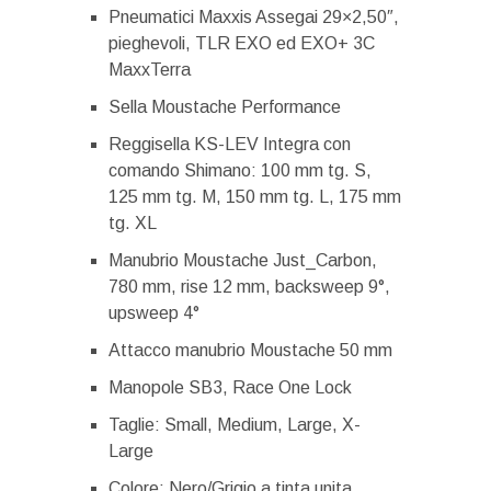
Pneumatici Maxxis Assegai 29×2,50″,
pieghevoli, TLR EXO ed EXO+ 3C
MaxxTerra
Sella Moustache Performance
Reggisella KS-LEV Integra con
comando Shimano: 100 mm tg. S,
125 mm tg. M, 150 mm tg. L, 175 mm
tg. XL
Manubrio Moustache Just_Carbon,
780 mm, rise 12 mm, backsweep 9°,
upsweep 4°
Attacco manubrio Moustache 50 mm
Manopole SB3, Race One Lock
Taglie: Small, Medium, Large, X-
Large
Colore: Nero/Grigio a tinta unita,