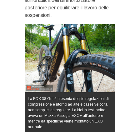
sull’idraulica dell’ammortizzatore
posteriore per equilibrare il lavoro delle
sospensioni.
La FOX 38 Grip2 presenta doppie regolazioni di
compressione e ritorno ad alte e basse velocità,
non semplici da regolare. La bici in test inoltre
aveva un Maxxis Assegai EXO+ all’anteriore
mentre da specifiche viene montato un EXO
normale.