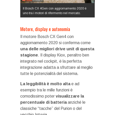
Il Bosch CX 4Gen con aggiornamento 2020 è
uno tra i motori di rifermento nel mercato.
Motore, display e autonomia
Il motore Bosch CX Gen4 con
aggiornamento 2020 si conferma come
una delle migliori drive unit di questa
stagione
. Il display Kiox, peraltro ben
integrato nel cockpit, è la perfetta
integrazione adatta a sfruttare al meglio
tutte le potenzialità del sistema.
La leggibilità è molto alta
e ad
esempio tra le mille funzioni è
comodissimo poter
visualizzare la
percentuale di batteria
anziché le
classiche “tacche” del Purion o del
vecchio Intuvia.