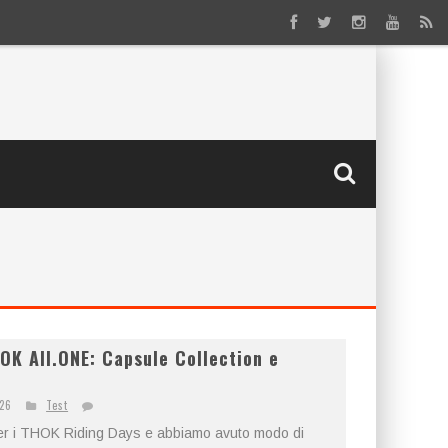
OK All.ONE: Capsule Collection e
026
Test
per i THOK Riding Days e abbiamo avuto modo di