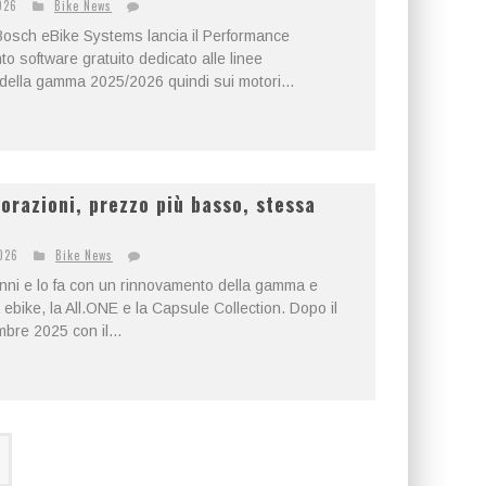
026
Bike News
 Bosch eBike Systems lancia il Performance
 software gratuito dedicato alle linee
ella gamma 2025/2026 quindi sui motori...
razioni, prezzo più basso, stessa
026
Bike News
ni e lo fa con un rinnovamento della gamma e
 ebike, la All.ONE e la Capsule Collection. Dopo il
bre 2025 con il...