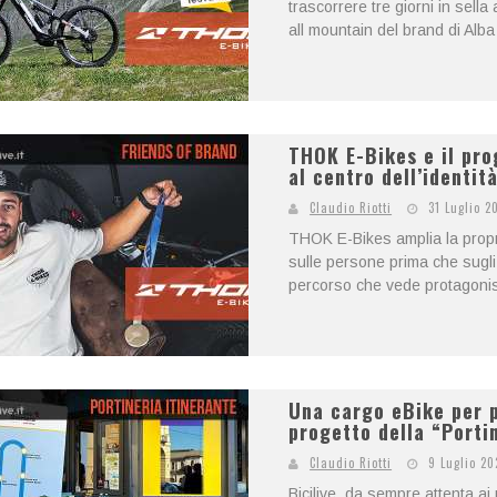
trascorrere tre giorni in sell
all mountain del brand di Alba 
THOK E-Bikes e il pro
al centro dell’identit
Claudio Riotti
31 Luglio 2
THOK E-Bikes amplia la propr
sulle persone prima che sugli 
percorso che vede protagonisti
Una cargo eBike per po
progetto della “Porti
Claudio Riotti
9 Luglio 20
Bicilive, da sempre attenta ai 