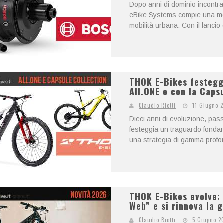
Dopo anni di dominio incontra
eBike Systems compie una mos
mobilità urbana. Con il lancio
THOK E-Bikes festeggi
All.ONE e con la Caps
Claudio Riotti
11 Giugno 
Dieci anni di evoluzione, pa
festeggia un traguardo fonda
una strategia di gamma profo
THOK E-Bikes evolve: 
Web” e si rinnova la
Claudio Riotti
5 Giugno 2