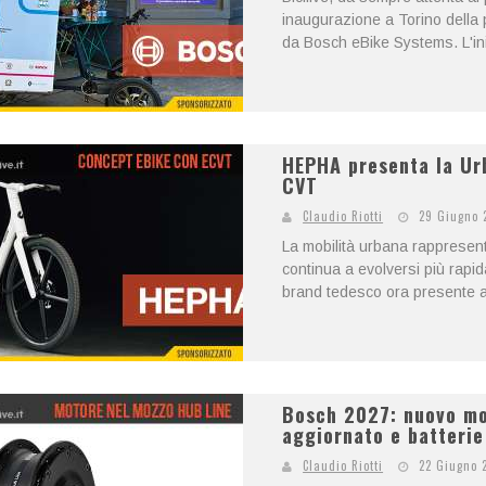
inaugurazione a Torino della 
da Bosch eBike Systems. L'iniz
HEPHA presenta la Ur
CVT
Claudio Riotti
29 Giugno 
La mobilità urbana rappresenta
continua a evolversi più rap
brand tedesco ora presente an
Bosch 2027: nuovo mot
aggiornato e batteri
Claudio Riotti
22 Giugno 