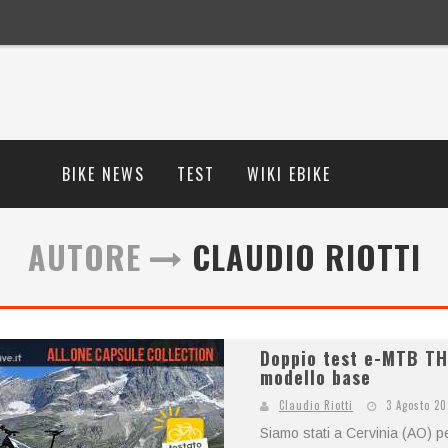
BIKE NEWS
TEST
WIKI EBIKE
AUTORE
CLAUDIO RIOTTI
Doppio test e-MTB TH
modello base
Claudio Riotti
3 Agosto 2
Siamo stati a Cervinia (AO) 