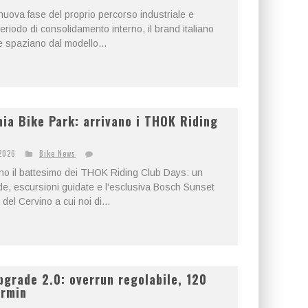
ova fase del proprio percorso industriale e
riodo di consolidamento interno, il brand italiano
e spaziano dal modello...
ia Bike Park: arrivano i THOK Riding
2026
Bike News
no il battesimo dei THOK Riding Club Days: un
ide, escursioni guidate e l'esclusiva Bosch Sunset
del Cervino a cui noi di...
grade 2.0: overrun regolabile, 120
armin