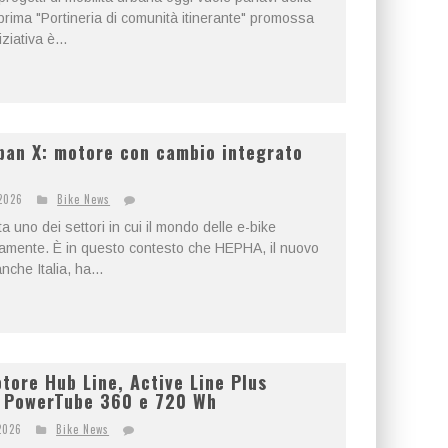
prima "Portineria di comunità itinerante" promossa
iativa è...
ban X: motore con cambio integrato
2026
Bike News
 uno dei settori in cui il mondo delle e-bike
idamente. È in questo contesto che HEPHA, il nuovo
che Italia, ha...
ore Hub Line, Active Line Plus
e PowerTube 360 e 720 Wh
2026
Bike News