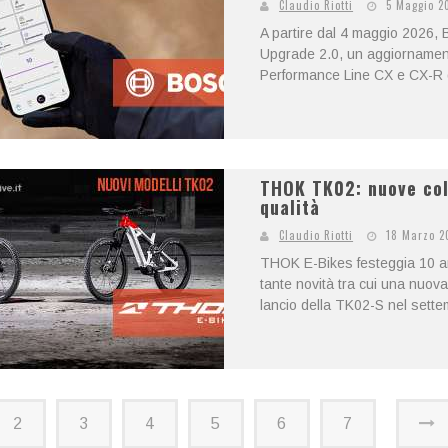
Claudio Riotti
5 Maggio 2
A partire dal 4 maggio 2026,
Upgrade 2.0, un aggiornamento
Performance Line CX e CX-R d
THOK TK02: nuove colo
qualità
Claudio Riotti
18 Marzo 2
THOK E-Bikes festeggia 10 an
tante novità tra cui una nuova
lancio della TK02-S nel settem
2
3
4
5
6
7