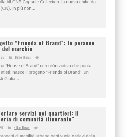
a alla All.ONE Capsule Collection, la nuova ebike da
(CN). In più non...
getto “Friends of Brand”: le persone
à del marchio
026
Bike News
ia “House of Brand” con un’iniziativa che punta
atleti: nasce il progetto “Friends of Brand”, un
 Giulia...
rtare servizi nei quartieri: il
neria di comunità itinerante”
26
Bike News
progetti di mobilità urbana oggi vuole parlavi della