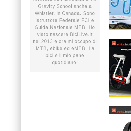
Gravity School anche a
Whistler, in Canada. Sono
istruttore Federale FCI e
Guida Nazionale MTB. Ho
visto nascere BiciLive.it
nel 2013 e ora mi occupo di
MTB, ebike ed eMTB. La
bici è il mio pane
quotidiano!