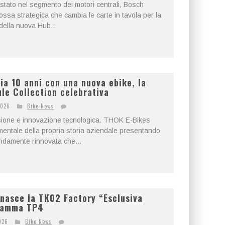
stato nel segmento dei motori centrali, Bosch
sa strategica che cambia le carte in tavola per la
 della nuova Hub...
a 10 anni con una nuova ebike, la
ule Collection celebrativa
2026
Bike News
ssione e innovazione tecnologica. THOK E-Bikes
mentale della propria storia aziendale presentando
ndamente rinnovata che...
nasce la TK02 Factory “Esclusiva
 gamma TP4
026
Bike News