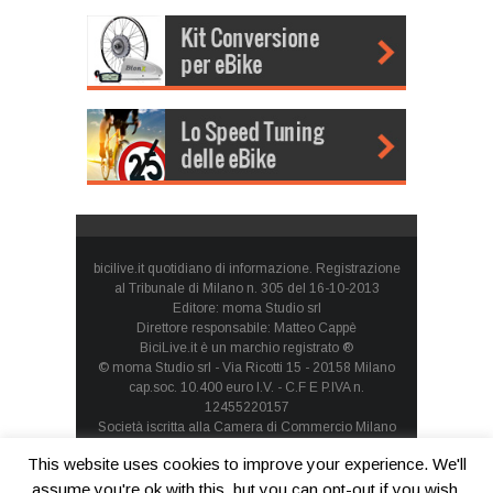
bicilive.it quotidiano di informazione. Registrazione
al Tribunale di Milano n. 305 del 16-10-2013
Editore: moma Studio srl
Direttore responsabile: Matteo Cappè
BiciLive.it è un marchio registrato ®
© moma Studio srl - Via Ricotti 15 - 20158 Milano
cap.soc. 10.400 euro I.V. - C.F E P.IVA n.
12455220157
Società iscritta alla Camera di Commercio Milano
Monza Brianza Lodi - REA: MI-1660257 - società con
This website uses cookies to improve your experience. We'll
socio unico
Privacy Policy
-
Cookie Policy
assume you're ok with this, but you can opt-out if you wish.