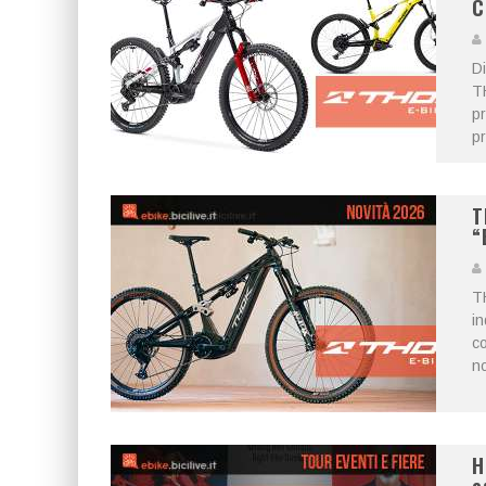
C
Di
TH
pr
pr
T
“
T
in
co
no
H