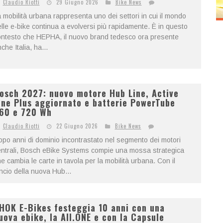
Claudio Riotti
29 Giugno 2026
Bike News
 mobilità urbana rappresenta uno dei settori in cui il mondo
lle e-bike continua a evolversi più rapidamente. È in questo
ontesto che HEPHA, il nuovo brand tedesco ora presente
che Italia, ha...
osch 2027: nuovo motore Hub Line, Active
ine Plus aggiornato e batterie PowerTube
60 e 720 Wh
Claudio Riotti
22 Giugno 2026
Bike News
po anni di dominio incontrastato nel segmento dei motori
ntrali, Bosch eBike Systems compie una mossa strategica
e cambia le carte in tavola per la mobilità urbana. Con il
ncio della nuova Hub...
HOK E-Bikes festeggia 10 anni con una
uova ebike, la All.ONE e con la Capsule