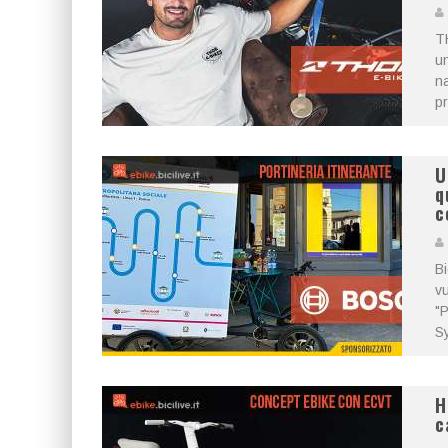
TH
un
na
pr
U
q
c
Bi
vu
"P
Sy
H
c