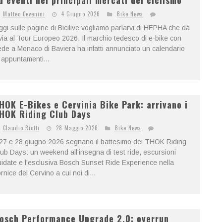
d eventi nei principali mercati del ciclismo
Matteo Cevenini
4 Giugno 2026
Bike News
gi sulle pagine di Bicilive vogliamo parlarvi di HEPHA che dà
 via al Tour Europeo 2026. Il marchio tedesco di e-bike con
de a Monaco di Baviera ha infatti annunciato un calendario
 appuntamenti...
HOK E-Bikes e Cervinia Bike Park: arrivano i
HOK Riding Club Days
Claudio Riotti
28 Maggio 2026
Bike News
 27 e 28 giugno 2026 segnano il battesimo dei THOK Riding
ub Days: un weekend all'insegna di test ride, escursioni
idate e l'esclusiva Bosch Sunset Ride Experience nella
rnice del Cervino a cui noi di...
osch Performance Upgrade 2.0: overrun