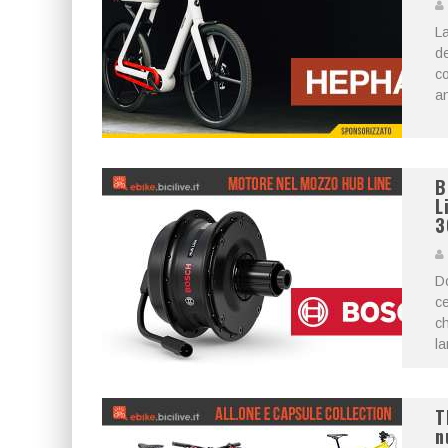
La
de
c
an
B
L
3
Do
ce
ch
la
T
n