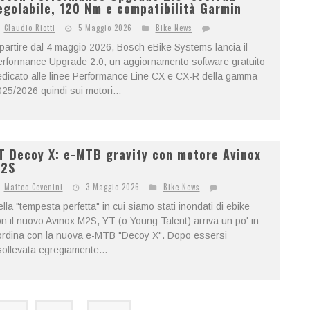
egolabile, 120 Nm e compatibilità Garmin
Claudio Riotti
5 Maggio 2026
Bike News
partire dal 4 maggio 2026, Bosch eBike Systems lancia il
rformance Upgrade 2.0, un aggiornamento software gratuito
dicato alle linee Performance Line CX e CX-R della gamma
25/2026 quindi sui motori...
T Decoy X: e-MTB gravity con motore Avinox
2S
Matteo Cevenini
3 Maggio 2026
Bike News
lla "tempesta perfetta" in cui siamo stati inondati di ebike
n il nuovo Avinox M2S, YT (o Young Talent) arriva un po' in
ordina con la nuova e-MTB "Decoy X". Dopo essersi
sollevata egregiamente...