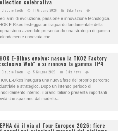
ollection celebrativa
Claudio Riotti
11 Giugno 2026
Bike News
eci anni di evoluzione, passione e innovazione tecnologica.
OK E-Bikes festeggia un traguardo fondamentale della
opria storia aziendale presentando una strategia di gamma
ofondamente rinnovata che...
HOK E-Bikes evolve: nasce la TK02 Factory
Esclusiva Web” e si rinnova la gamma TP4
Claudio Riotti
5 Giugno 2026
Bike News
HOK E-Bikes inaugura una nuova fase del proprio percorso
dustriale e strategico. Dopo un intenso periodo di
nsolidamento interno, il brand italiano presenta importanti
vità che spaziano dal modello...
EPHA dà il via al Tour Europeo 2026: fiere