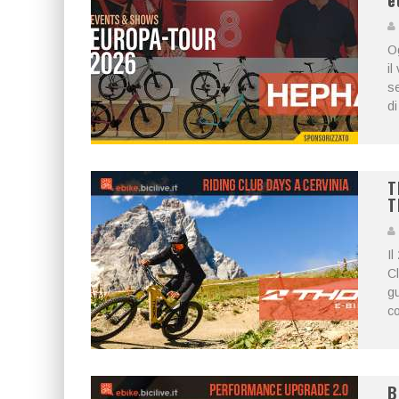
e
Og
il
se
di
T
T
Il
Cl
gu
co
B