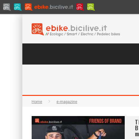
Home
e-magazine
T
B
m