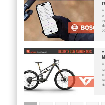
r
A 
Pe
de
20
Y
M
Ne
co
s
ri