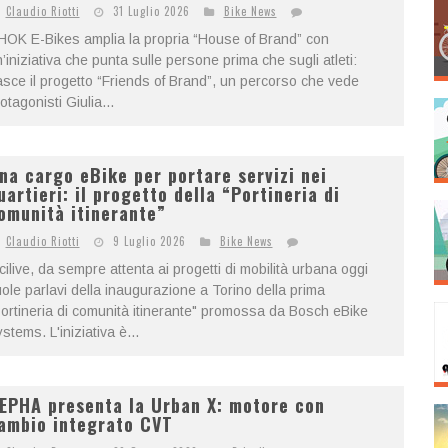
Claudio Riotti
31 Luglio 2026
Bike News
OK E-Bikes amplia la propria “House of Brand” con
’iniziativa che punta sulle persone prima che sugli atleti:
sce il progetto “Friends of Brand”, un percorso che vede
otagonisti Giulia...
na cargo eBike per portare servizi nei
uartieri: il progetto della “Portineria di
omunità itinerante”
Claudio Riotti
9 Luglio 2026
Bike News
cilive, da sempre attenta ai progetti di mobilità urbana oggi
ole parlavi della inaugurazione a Torino della prima
ortineria di comunità itinerante" promossa da Bosch eBike
stems. L'iniziativa è...
EPHA presenta la Urban X: motore con
ambio integrato CVT