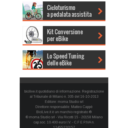
bicilive.it quotidiano di informazione. Registrazione
al Tribunale di Milano n. 305 del 16-10-2013
Editore: moma Studio srl
Direttore responsabile: Matteo Cappè
BiciLive.it è un marchio registrato ®
© moma Studio srl - Via Ricotti 15 - 20158 Milano
cap.soc. 10.400 euro I.V. - C.F E P.IVA n.
12455220157