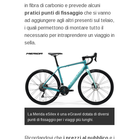
in fibra di carbonio e prevede alcuni
pratici punti di fissaggio
che si vanno
ad aggiungere agli altri presenti sul telaio,
i quali permettono di montare tutto il
necessario per intraprendere un viaggio in
sella.
La Merida eSilex è una eGravel dotata di diversi
punti di fissaggio per i viaggi più lunghi.
Ricordandovi che
i prezzi al pubblico
e i