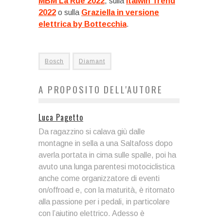
MBM La Rue 2022
, sulla
Italwin Trend
2022
o sulla
Graziella in versione
elettrica by Bottecchia
.
Bosch
Diamant
A PROPOSITO DELL'AUTORE
Luca Pagetto
Da ragazzino si calava giù dalle
montagne in sella a una Saltafoss dopo
averla portata in cima sulle spalle, poi ha
avuto una lunga parentesi motociclistica
anche come organizzatore di eventi
on/offroad e, con la maturità, è ritornato
alla passione per i pedali, in particolare
con l’aiutino elettrico. Adesso è