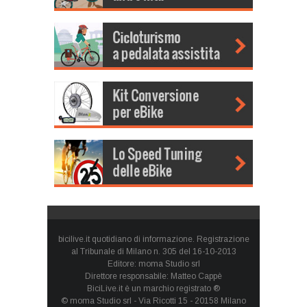
bicilive.it quotidiano di informazione. Registrazione
al Tribunale di Milano n. 305 del 16-10-2013
Editore: moma Studio srl
Direttore responsabile: Matteo Cappè
BiciLive.it è un marchio registrato ®
© moma Studio srl - Via Ricotti 15 - 20158 Milano