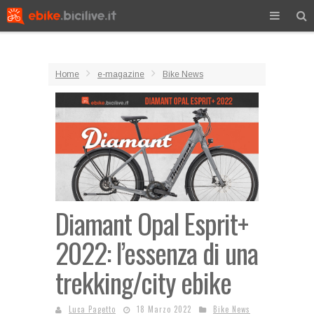
Home
e-magazine
Bike News
Diamant Opal Esprit+
2022: l’essenza di una
trekking/city ebike
Luca Pagetto
18 Marzo 2022
Bike News