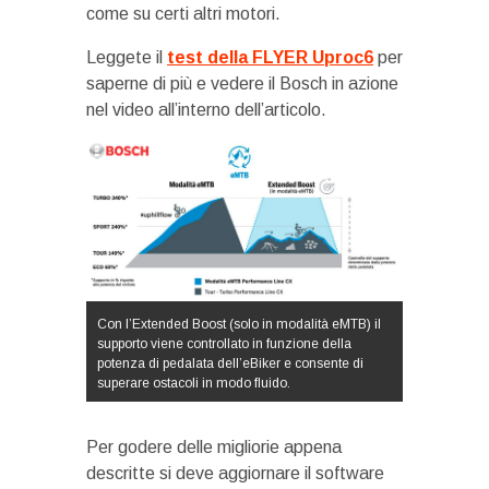
come su certi altri motori.
Leggete il
test della FLYER Uproc6
per
saperne di più e vedere il Bosch in azione
nel video all’interno dell’articolo.
Con l’Extended Boost (solo in modalità eMTB) il
supporto viene controllato in funzione della
potenza di pedalata dell’eBiker e consente di
superare ostacoli in modo fluido.
Per godere delle migliorie appena
descritte si deve aggiornare il software