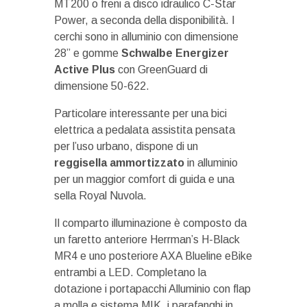
MT200 o freni a disco idraulico C-Star
Power, a seconda della disponibilità. I
cerchi sono in alluminio con dimensione
28” e gomme
Schwalbe Energizer
Active Plus
con GreenGuard di
dimensione 50-622.
Particolare interessante per una bici
elettrica a pedalata assistita pensata
per l’uso urbano, dispone di un
reggisella ammortizzato
in alluminio
per un maggior comfort di guida e una
sella Royal Nuvola.
Il comparto illuminazione è composto da
un faretto anteriore Herrman’s H-Black
MR4 e uno posteriore AXA Blueline eBike
entrambi a LED. Completano la
dotazione i portapacchi Alluminio con flap
a molla e sistema MIK, i parafanghi in