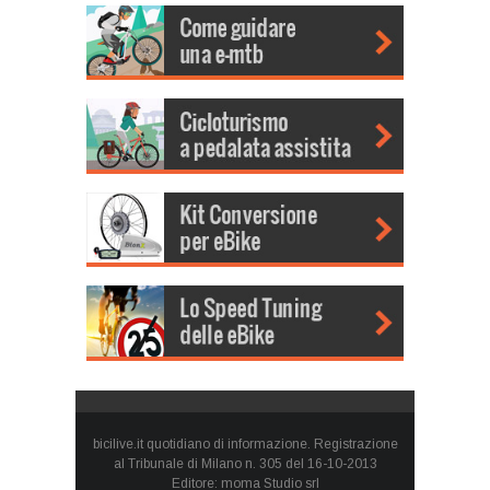
bicilive.it quotidiano di informazione. Registrazione
al Tribunale di Milano n. 305 del 16-10-2013
Editore: moma Studio srl