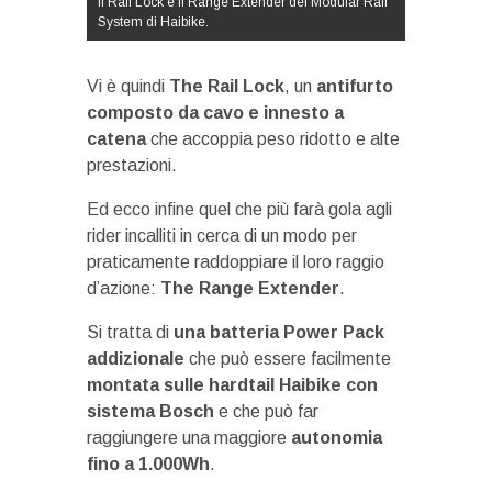
Il Rail Lock e il Range Extender del Modular Rail
System di Haibike.
Vi è quindi
The Rail Lock
, un
antifurto
composto da cavo e innesto a
catena
che accoppia peso ridotto e alte
prestazioni.
Ed ecco infine quel che più farà gola agli
rider incalliti in cerca di un modo per
praticamente raddoppiare il loro raggio
d’azione:
The Range Extender
.
Si tratta di
una batteria Power Pack
addizionale
che può essere facilmente
montata sulle hardtail Haibike con
sistema Bosch
e che può far
raggiungere una maggiore
autonomia
fino a 1.000Wh
.