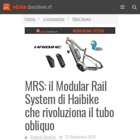
Home
e-magazine
Bike News
MRS: il Modular Rail
System di Haibike
che rivoluziona il tubo
obliquo
Elvezio Sciallis
23 Settembre 2018