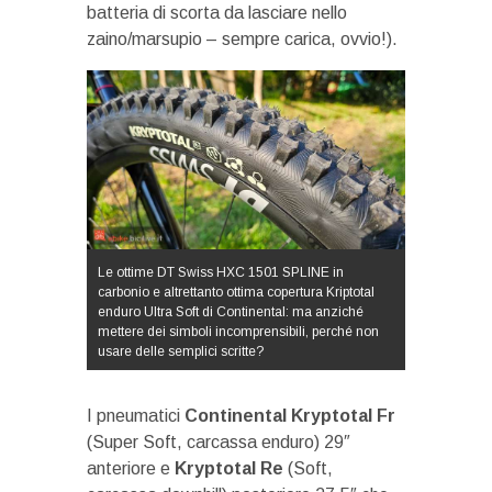
batteria di scorta da lasciare nello
zaino/marsupio – sempre carica, ovvio!).
Le ottime DT Swiss HXC 1501 SPLINE in
carbonio e altrettanto ottima copertura Kriptotal
enduro Ultra Soft di Continental: ma anziché
mettere dei simboli incomprensibili, perché non
usare delle semplici scritte?
I pneumatici
Continental Kryptotal Fr
(Super Soft, carcassa enduro) 29″
anteriore e
Kryptotal Re
(Soft,