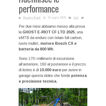
performance
Claudio Riotti
18 Luglio 2025
Test
Per due mesi abbiamo messo alla prova
la
GHOST E-RIOT CF LTD 2025
, una
eMTB da enduro con telaio full carbon,
ruote mullet,
motore Bosch CX e
batteria da 800 Wh
.
Sono 170 i millimetri di escursione
all’anteriore, 160 al posteriore e il prezzo
di listino è di
10.000 euro
per avere in
garage questa ebike che fonde
potenza
e precisione tecnica
.