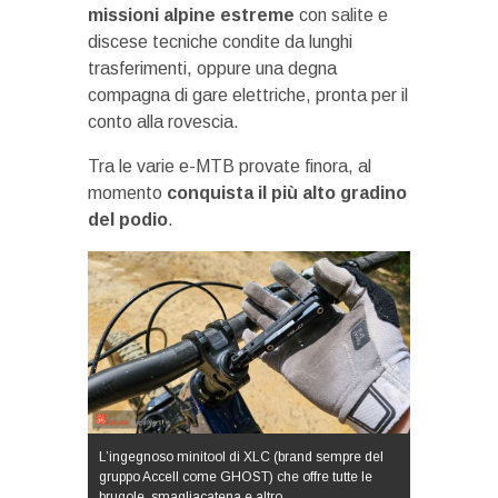
missioni alpine estreme
con salite e
discese tecniche condite da lunghi
trasferimenti, oppure una degna
compagna di gare elettriche, pronta per il
conto alla rovescia.
Tra le varie e-MTB provate finora, al
momento
conquista il più alto gradino
del podio
.
L’ingegnoso minitool di XLC (brand sempre del
gruppo Accell come GHOST) che offre tutte le
brugole, smagliacatena e altro.