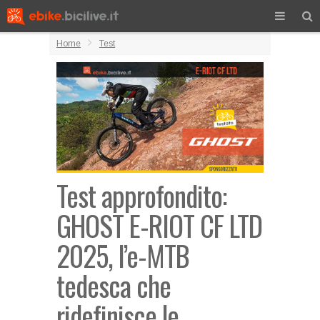
Home
Test
Test approfondito:
GHOST E-RIOT CF LTD
2025, l’e-MTB
tedesca che
ridefinisce le