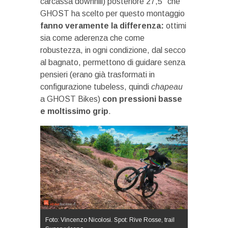
carcassa downhill) posteriore 27,5″ che
GHOST ha scelto per questo montaggio
fanno veramente la differenza:
ottimi
sia come aderenza che come
robustezza, in ogni condizione, dal secco
al bagnato, permettono di guidare senza
pensieri (erano già trasformati in
configurazione tubeless, quindi
chapeau
a GHOST Bikes)
con pressioni basse
e moltissimo grip
.
Foto: Vincenzo Nicolosi. Spot: Rive Rosse, trail