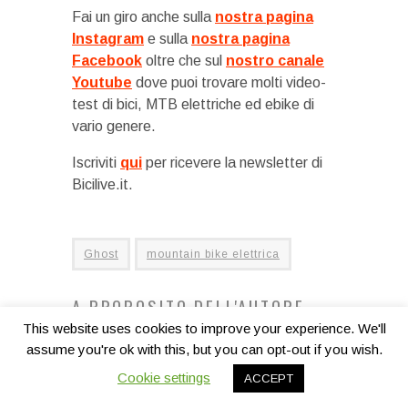
Fai un giro anche sulla
nostra pagina
Instagram
e sulla
nostra pagina
Facebook
oltre che sul
nostro canale
Youtube
dove puoi trovare molti video-
test di bici, MTB elettriche ed ebike di
vario genere.
Iscriviti
qui
per ricevere la newsletter di
Bicilive.it.
Ghost
mountain bike elettrica
A PROPOSITO DELL'AUTORE
This website uses cookies to improve your experience. We'll
assume you're ok with this, but you can opt-out if you wish.
Claudio Riotti
Cookie settings
ACCEPT
Sono cresciuto sulle due ruote: BMX,
motocross, le prime MTB negli anni 80.