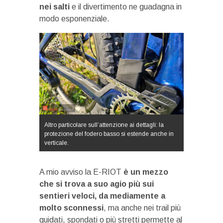
nei salti
e il divertimento ne guadagna in
modo esponenziale.
Altro particolare sull’attenzione ai dettagli: la
protezione del fodero basso si estende anche in
verticale.
A mio avviso la E-RIOT
è un mezzo
che si trova a suo agio più sui
sentieri veloci, da mediamente a
molto sconnessi
, ma anche nei trail più
guidati, spondati o più stretti permette al