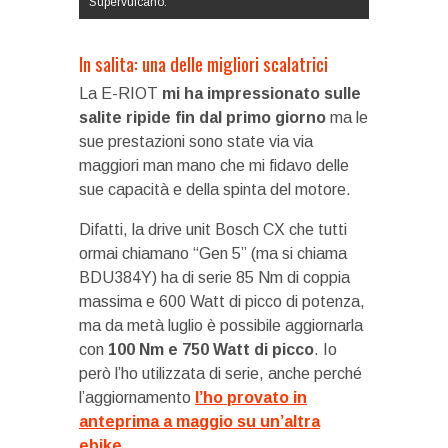
Supervulcano.
In salita: una delle migliori scalatrici
La E-RIOT
mi ha impressionato sulle
salite ripide fin dal primo giorno
ma le
sue prestazioni sono state via via
maggiori man mano che mi fidavo delle
sue capacità e della spinta del motore.
Difatti, la drive unit Bosch CX che tutti
ormai chiamano “Gen 5” (ma si chiama
BDU384Y) ha di serie 85 Nm di coppia
massima e 600 Watt di picco di potenza,
ma da metà luglio è possibile aggiornarla
con
100 Nm e 750 Watt di picco
. Io
però l’ho utilizzata di serie, anche perché
l’aggiornamento
l’ho provato in
anteprima a maggio su un’altra
ebike
.