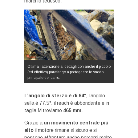
marchio tedesco.
Ottima l’attenzione ai dettagli con anche il piccolo
(ed effettivo) parafango a proteggere lo snodo
principale del carro.
L’angolo di sterzo è di 64
°, l’angolo
sella è 77.5°, il reach è abbondante e in
taglia M troviamo
465 mm
.
Grazie a
un movimento centrale più
alto
il motore rimane al sicuro e si
possono affrontare anche percorsi molto