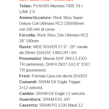
Telaio:
PUSH3R Alluminio 7005 T6 I-
LINK 2.0
Ammortizzatore:
Rock Shox Super
Deluxe Coil Ultimate RC2 230X65mm
con 165 mm di corsa
Forcella:
Rock Shox Zeb Ultimate RC2
29″ 180mm
Ruote:
MDE ROVER 27.5″- 29″ canale
da 28mm 110x15F 148x12R \ SH
Pneumatici:
Maxxis DHF 29X2.5 EXO
TR (anteriore), DHR ll 29/27.5X2.6″ EXO
TR (posteriore)
Freni:
Formula Cura con dischi 203/203
Comandi:
SRAM GX Eagle Trigger
1×12 velocità
Cambio:
SRAM GX Eagle 12 velocità
Guarnitura:
SRAM EX1 34T
Cassetta:
SRAM PG 1230 Black 12