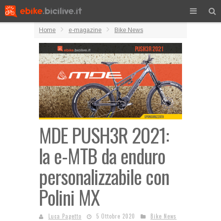
Home
e-magazine
Bike News
MDE PUSH3R 2021:
la e-MTB da enduro
personalizzabile con
Polini MX
Luca Pagetto
5 Ottobre 2020
Bike News