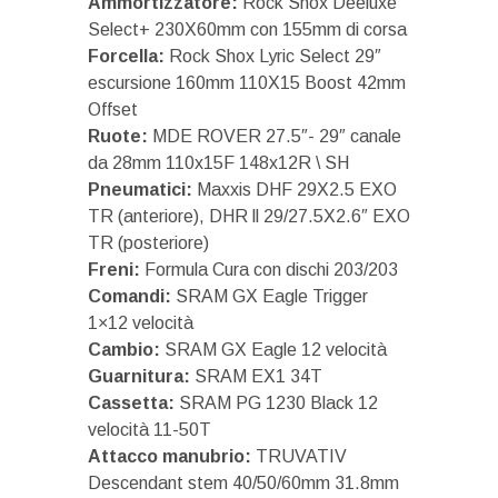
Ammortizzatore:
Rock Shox Deeluxe
Select+ 230X60mm con 155mm di corsa
Forcella:
Rock Shox Lyric Select 29″
escursione 160mm 110X15 Boost 42mm
Offset
Ruote:
MDE ROVER 27.5″- 29″ canale
da 28mm 110x15F 148x12R \ SH
Pneumatici:
Maxxis DHF 29X2.5 EXO
TR (anteriore), DHR ll 29/27.5X2.6″ EXO
TR (posteriore)
Freni:
Formula Cura con dischi 203/203
Comandi:
SRAM GX Eagle Trigger
1×12 velocità
Cambio:
SRAM GX Eagle 12 velocità
Guarnitura:
SRAM EX1 34T
Cassetta:
SRAM PG 1230 Black 12
velocità 11-50T
Attacco manubrio:
TRUVATIV
Descendant stem 40/50/60mm 31.8mm