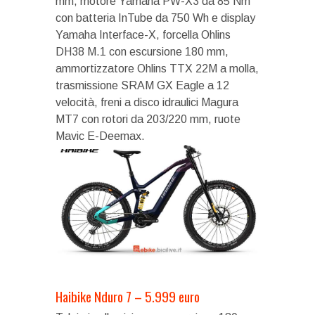
mm, motore Yamaha PW-X3 da 85 Nm
con batteria InTube da 750 Wh e display
Yamaha Interface-X, forcella Ohlins
DH38 M.1 con escursione 180 mm,
ammortizzatore Ohlins TTX 22M a molla,
trasmissione SRAM GX Eagle a 12
velocità, freni a disco idraulici Magura
MT7 con rotori da 203/220 mm, ruote
Mavic E-Deemax.
Haibike Nduro 7 – 5.999 euro