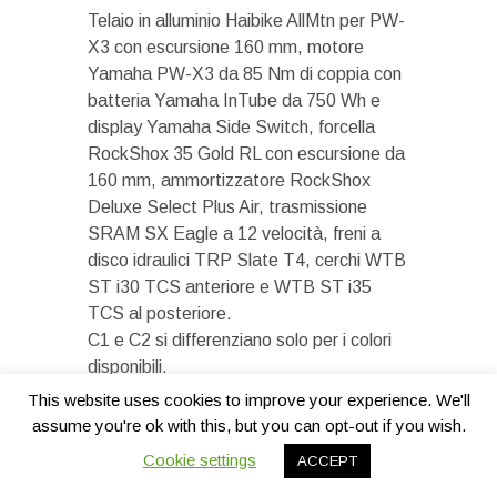
Telaio in alluminio Haibike AllMtn per PW-
X3 con escursione 160 mm, motore
Yamaha PW-X3 da 85 Nm di coppia con
batteria Yamaha InTube da 750 Wh e
display Yamaha Side Switch, forcella
RockShox 35 Gold RL con escursione da
160 mm, ammortizzatore RockShox
Deluxe Select Plus Air, trasmissione
SRAM SX Eagle a 12 velocità, freni a
disco idraulici TRP Slate T4, cerchi WTB
ST i30 TCS anteriore e WTB ST i35
TCS al posteriore.
C1 e C2 si differenziano solo per i colori
disponibili.
This website uses cookies to improve your experience. We'll
Haibike AllMtn 1 C1/C2 – 4.499 euro
assume you're ok with this, but you can opt-out if you wish.
Telaio in alluminio Haibike AllMtn per
Cookie settings
ACCEPT
Yamaha i630 con escursione da 160 mm,