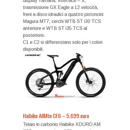
display Yamaha, Interface – X,
trasmissione GX Eagle a 12 velocità,
freni a disco idraulici a quattro pistoncini
Magura MT7, cerchi WTB ST i30 TCS
anteriore e WTB ST i35 TCS al
posteriore.
C1 e C2 si differenziano solo per i colori
disponibili.
Haibike AllMtn CF6 – 5.699 euro
Telaio in carbonio Haibike XDURO AM