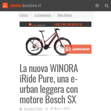
Home
e-magazine
Bike News
La nuova WINORA
iRide Pure, una e-
urban leggera con
motore Bosch SX
Claudio Riotti
26 Marzo 2024