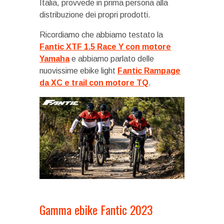
Italia, provvede in prima persona alla
distribuzione dei propri prodotti.
Ricordiamo che abbiamo testato la
Fantic XTF 1.5 Race Y con motore
Yamaha
e abbiamo parlato delle
nuovissime ebike light
Fantic Rampage
da XC e trail con motore TQ
.
Gamma ebike Fantic 2023