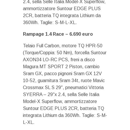
2.4, sella Selle Italia Model-X Superflow,
ammortizzatore Suntour EDGE PLUS
2CR, batteria TQ integrata Lithium da
360Wh. Taglie: S-M-L-XL.
Rampage 1.4 Race –
6.690 euro
Telaio Full Carbon, motore TQ HPR-50
(Torque/Coppia: 50 Nm), forcella Suntour
AXON34 LO-RC PCS, freni a disco
Magura MT SPORT 2 Piston, cambio
Sram GX, pacco pignoni Sram GX 12V
10-52, guarnitura Sram 34t, ruote Mavic
Crossmax SL S 29″, pneumatici Vittoria
SYERRA – 29″x 2.4, sella Selle Italia
Model-X Superflow, ammortizzatore
Suntour EDGE PLUS 2CR, batteria TQ
integrata Lithium da 360Wh. Taglie: S-M-
L-XL.