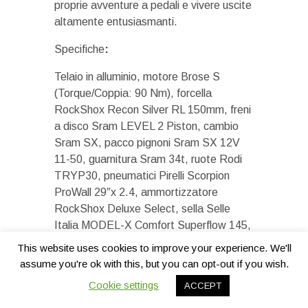
proprie avventure a pedali e vivere uscite
altamente entusiasmanti.
Specifiche
:
Telaio in alluminio, motore Brose S
(Torque/Coppia: 90 Nm), forcella
RockShox Recon Silver RL 150mm, freni
a disco Sram LEVEL 2 Piston, cambio
Sram SX, pacco pignoni Sram SX 12V
11-50, guarnitura Sram 34t, ruote Rodi
TRYP30, pneumatici Pirelli Scorpion
ProWall 29″x 2.4, ammortizzatore
RockShox Deluxe Select, sella Selle
Italia MODEL-X Comfort Superflow 145,
batteria Fantic Lithium da 36 Volt-630
This website uses cookies to improve your experience. We'll
Wh. Taglie: S – M – L.
assume you're ok with this, but you can opt-out if you wish.
Cookie settings
ACCEPT