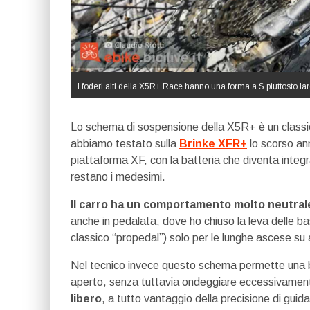
I foderi alti della X5R+ Race hanno una forma a S piuttosto la
Lo schema di sospensione della X5R+ è un class
abbiamo testato sulla
Brinke XFR+
lo scorso ann
piattaforma XF, con la batteria che diventa integr
restano i medesimi.
Il carro ha un comportamento molto neutral
anche in pedalata, dove ho chiuso la leva delle ba
classico “propedal”) solo per le lunghe ascese su 
Nel tecnico invece questo schema permette una b
aperto, senza tuttavia ondeggiare eccessivamen
libero
, a tutto vantaggio della precisione di guida