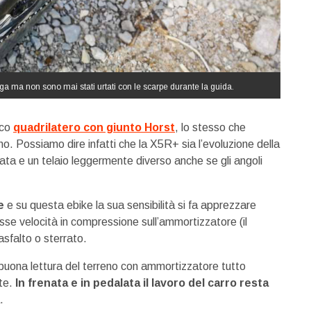
rga ma non sono mai stati urtati con le scarpe durante la guida.
ico
quadrilatero con giunto Horst
, lo stesso che
o. Possiamo dire infatti che la X5R+ sia l’evoluzione della
ata e un telaio leggermente diverso anche se gli angoli
e
e su questa ebike la sua sensibilità si fa apprezzare
sse velocità in compressione sull’ammortizzatore (il
asfalto o sterrato.
uona lettura del terreno con ammortizzatore tutto
te.
In frenata e in pedalata il lavoro del carro resta
.