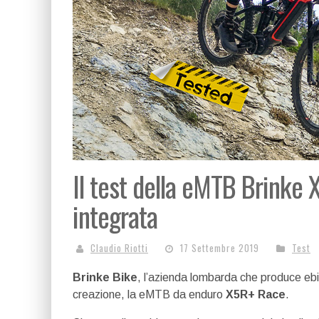
Il test della eMTB Brinke
integrata
Claudio Riotti
17 Settembre 2019
Test
Brinke Bike
, l’azienda lombarda che produce ebi
creazione, la eMTB da enduro
X5R+ Race
.