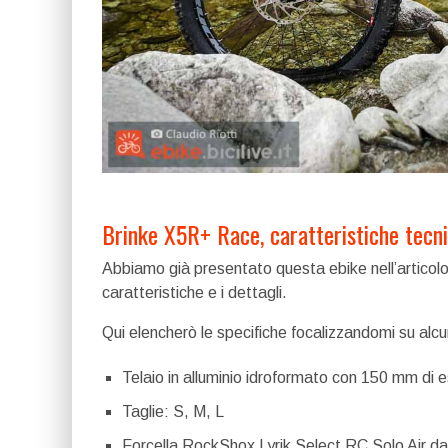
Brinke X5R+ Race, caratteristiche tecn
Abbiamo già presentato questa ebike nell’articol
caratteristiche e i dettagli.
Qui elencherò le specifiche focalizzandomi su alcun
Telaio in alluminio idroformato con 150 mm di 
Taglie: S, M, L
Forcella RockShox Lyrik Select RC Solo Air da 