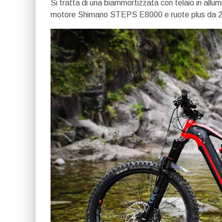
Si tratta di una biammortizzata con telaio in allu
motore Shimano STEPS E8000 e ruote plus da 2