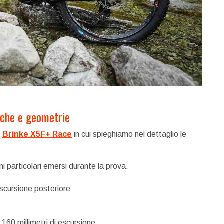
iche e geometrie
o
Brinke X5F+ Race
in cui spieghiamo nel dettaglio le
i particolari emersi durante la prova.
escursione posteriore
160 millimetri di escursione