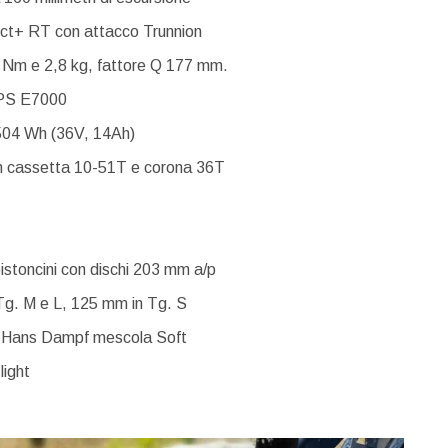
ct+ RT con attacco Trunnion
m e 2,8 kg, fattore Q 177 mm.
EPS E7000
04 Wh (36V, 14Ah)
n cassetta 10-51T e corona 36T
istoncini con dischi 203 mm a/p
Tg. M e L, 125 mm in Tg. S
e Hans Dampf mescola Soft
light