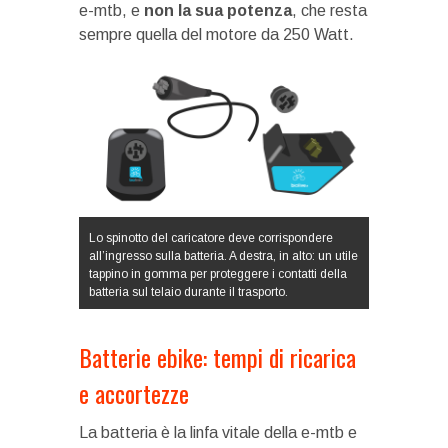
e-mtb, e
non la sua potenza
, che resta
sempre quella del motore da 250 Watt.
Lo spinotto del caricatore deve corrispondere
all’ingresso sulla batteria. A destra, in alto: un utile
tappino in gomma per proteggere i contatti della
batteria sul telaio durante il trasporto.
Batterie ebike: tempi di ricarica
e accortezze
La batteria è la linfa vitale della e-mtb e