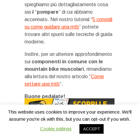
spieghiamo più dettagliatamente cosa
sia il “
pompare
” di cui abbiamo
accennato. Nel nostro tutorial “
5 consigli
su come guidare una mtb
” potrete
trovare altri spunti sulle tecniche di guida
moderne.
Inoltre, per un ulteriore approfondimento
sui
componenti in comune con le
mountain bike muscolari
, rimandiamo
alla lettura del nostro articolo “
Come
settare una mtb
“.
Buone pedalate!
Si ringrazia Marco Borgonovo di Atala per
This website uses cookies to improve your experience. We'll
la consulenza.
assume you're ok with this, but you can opt-out if you wish.
Cookie settings
ACCEPT