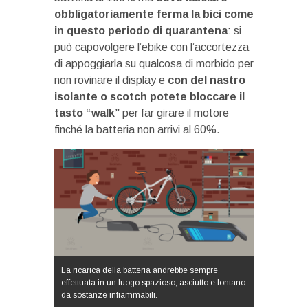
obbligatoriamente ferma la bici come
in questo periodo di quarantena
: si
può capovolgere l’ebike con l’accortezza
di appoggiarla su qualcosa di morbido per
non rovinare il display e
con del nastro
isolante o scotch potete bloccare il
tasto “walk”
per far girare il motore
finché la batteria non arrivi al 60%.
La ricarica della batteria andrebbe sempre
effettuata in un luogo spazioso, asciutto e lontano
da sostanze infiammabili.