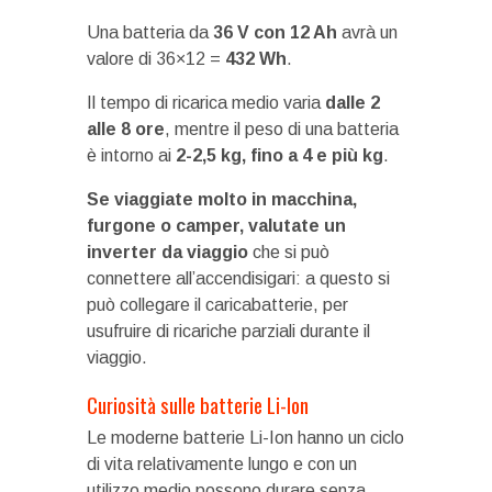
Una batteria da
36 V con 12 Ah
avrà un
valore di 36×12 =
432 Wh
.
Il tempo di ricarica medio varia
dalle 2
alle 8 ore
, mentre il peso di una batteria
è intorno ai
2-2,5 kg, fino a 4 e più kg
.
Se viaggiate molto in macchina,
furgone o camper, valutate un
inverter da viaggio
che si può
connettere all’accendisigari: a questo si
può collegare il caricabatterie, per
usufruire di ricariche parziali durante il
viaggio.
Curiosità sulle batterie Li-Ion
Le moderne batterie Li-Ion hanno un ciclo
di vita relativamente lungo e con un
utilizzo medio possono durare senza