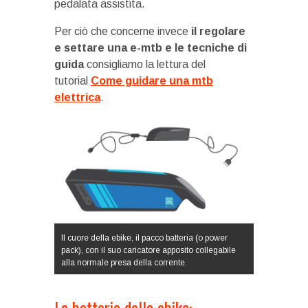
pedalata assistita.
Per ciò che concerne invece
il regolare
e settare una e-mtb e le tecniche di
guida
consigliamo la lettura del
tutorial
Come guidare una mtb
elettrica
.
Il cuore della ebike, il pacco batteria (o power
pack), con il suo caricatore apposito collegabile
alla normale presa della corrente.
La batteria della ebike: