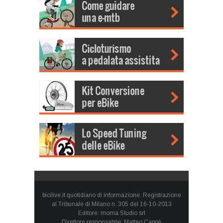
bicilive.it quotidiano di informazione. Registrazione
al Tribunale di Milano n. 305 del 16-10-2013
Editore: moma Studio srl
Direttore responsabile: Matteo Cappè