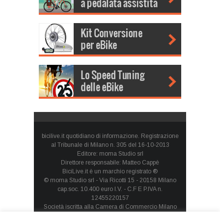
bicilive.it quotidiano di informazione. Registrazione
al Tribunale di Milano n. 305 del 16-10-2013
Editore: moma Studio srl
Direttore responsabile: Matteo Cappè
BiciLive.it è un marchio registrato ®
© moma Studio srl - Via Ricotti 15 - 20158 Milano
cap.soc. 10.400 euro I.V. - C.F E P.IVA n.
12455220157
Società iscritta alla Camera di Commercio Milano
Monza Brianza Lodi - REA: MI-1660257 - società con