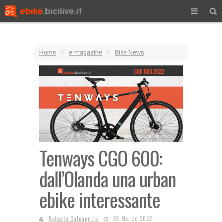
Home
e-magazine
Bike News
Tenways CGO 600:
dall’Olanda una urban
ebike interessante
Roberto Calcagnile
28 Marzo 2022