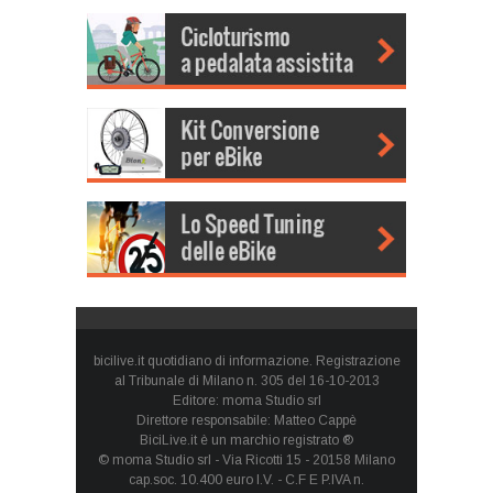
bicilive.it quotidiano di informazione. Registrazione
al Tribunale di Milano n. 305 del 16-10-2013
Editore: moma Studio srl
Direttore responsabile: Matteo Cappè
BiciLive.it è un marchio registrato ®
© moma Studio srl - Via Ricotti 15 - 20158 Milano
cap.soc. 10.400 euro I.V. - C.F E P.IVA n.