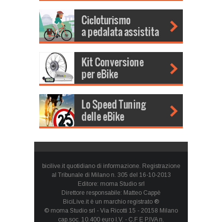
bicilive.it quotidiano di informazione. Registrazione
al Tribunale di Milano n. 305 del 16-10-2013
Editore: moma Studio srl
Direttore responsabile: Matteo Cappè
BiciLive.it è un marchio registrato ®
© moma Studio srl - Via Ricotti 15 - 20158 Milano
cap.soc. 10.400 euro I.V. - C.F E P.IVA n.