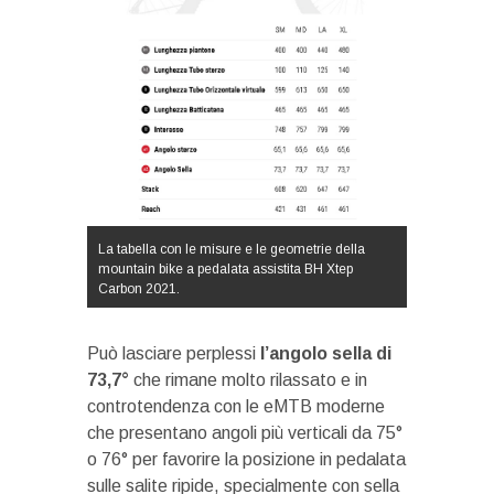
La tabella con le misure e le geometrie della
mountain bike a pedalata assistita BH Xtep
Carbon 2021.
Può lasciare perplessi
l’angolo sella di
73,7°
che rimane molto rilassato e in
controtendenza con le eMTB moderne
che presentano angoli più verticali da 75°
o 76° per favorire la posizione in pedalata
sulle salite ripide, specialmente con sella