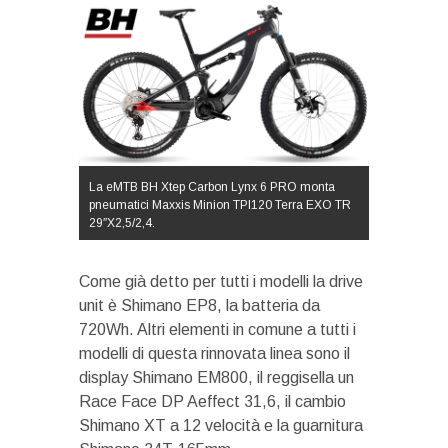
La eMTB BH Xtep Carbon Lynx 6 PRO monta
pneumatici Maxxis Minion TPI120 Terra EXO TR
29″X2,5/2,4.
Come già detto per tutti i modelli la drive
unit è Shimano EP8, la batteria da
720Wh. Altri elementi in comune a tutti i
modelli di questa rinnovata linea sono il
display Shimano EM800, il reggisella un
Race Face DP Aeffect 31,6, il cambio
Shimano XT a 12 velocità e la guarnitura