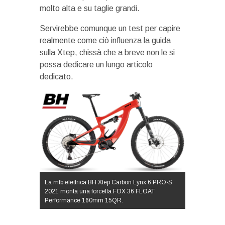
molto alta e su taglie grandi.
Servirebbe comunque un test per capire
realmente come ciò influenza la guida
sulla Xtep, chissà che a breve non le si
possa dedicare un lungo articolo
dedicato.
La mtb elettrica BH Xtep Carbon Lynx 6 PRO-S
2021 monta una forcella FOX 36 FLOAT
Performance 160mm 15QR.