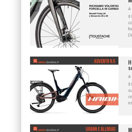
M
Il
co
fo
D
H
s
Il
su
ce
es
M