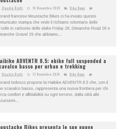
oustache
Claudio Riotti
18 Novembre 2024
Bike News
 brand francese Moustache Bikes ci ha inviato questo
municato stampa che vede il richiamo volontario delle
rcelle in carbonio delle ebike Friday 28, Dimanche Road 28 e
imanche Gravel 29 che abbiamo...
aibike ADVENTR 8.5: ebike full suspended a
cavalco basso per urban e trekking
Claudio Riotti
13 Novembre 2024
Bike News
 brand tedesco propone la Haibike ADVENTR 8.5 che, con il
o scavalco basso, rappresenta una nuova frontiera per chi
rca comfort e affidabilità su ogni terreno, dalla città alle
cursioni...
oustache Bikes presenta le sue nuove