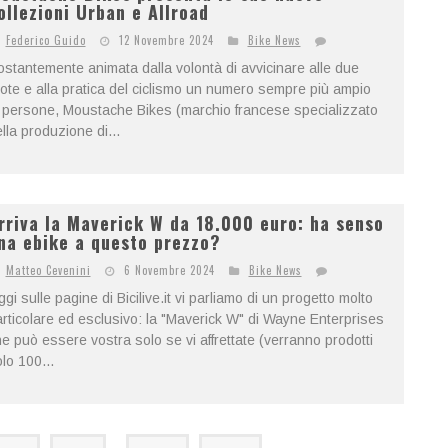
ollezioni Urban e Allroad
Federico Guido
12 Novembre 2024
Bike News
stantemente animata dalla volontà di avvicinare alle due
ote e alla pratica del ciclismo un numero sempre più ampio
 persone, Moustache Bikes (marchio francese specializzato
lla produzione di...
rriva la Maverick W da 18.000 euro: ha senso
na ebike a questo prezzo?
Matteo Cevenini
6 Novembre 2024
Bike News
gi sulle pagine di Bicilive.it vi parliamo di un progetto molto
rticolare ed esclusivo: la "Maverick W" di Wayne Enterprises
e può essere vostra solo se vi affrettate (verranno prodotti
lo 100...