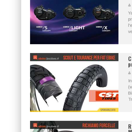
Ya
pr
l'
ve
C
p
In
(w
Bi
Tr
R