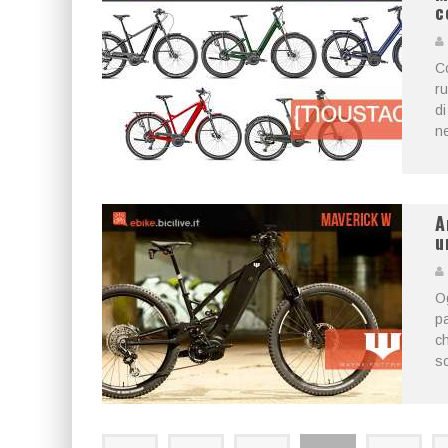
c
Co
ru
di
ne
A
u
Og
pa
ch
so