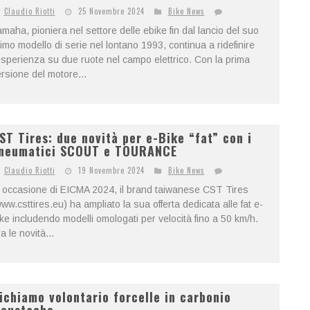
Claudio Riotti
25 Novembre 2024
Bike News
maha, pioniera nel settore delle ebike fin dal lancio del suo
imo modello di serie nel lontano 1993, continua a ridefinire
esperienza su due ruote nel campo elettrico. Con la prima
rsione del motore...
ST Tires: due novità per e-Bike “fat” con i
neumatici SCOUT e TOURANCE
Claudio Riotti
19 Novembre 2024
Bike News
 occasione di EICMA 2024, il brand taiwanese CST Tires
ww.csttires.eu) ha ampliato la sua offerta dedicata alle fat e-
ke includendo modelli omologati per velocità fino a 50 km/h.
a le novità...
ichiamo volontario forcelle in carbonio