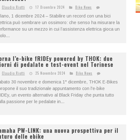
Claudio Riotti
17 Dicembre 2024
Bike News
lano, 1 dicembre 2024 – Stabilire un record con una bici
ettrica può sembrare un ossimoro: che senso ha misurare la
rformance su un mezzo in cui l’assistenza elettrica gioca un
olo...
orna l’e-bike fRIDEy powered by THOK: due
iorni di pedalate e test-event nel Torinese
Claudio Riotti
25 Novembre 2024
Bike News
abato 30 novembre e domenica 1° dicembre, THOK E-Bikes
propone il suo tradizionale appuntamento con l'e-bike
IDEy, un evento alternativo al Black Friday che punta tutto
lla passione per le pedalate in...
amaha PW-LINK: una nuova prospettiva per il
uturo delle ebike