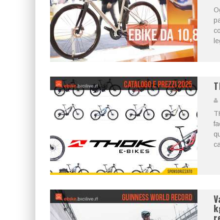
Og
pa
co
le
T
T
fa
qu
ca
V
k
r