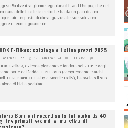
gi su Bicilive.it vogliamo segnalarvi il brand Urtopia, che nel
norama delle biciclette elettriche ha da un paio di anni
nquistato un posto di rilievo grazie alle sue soluzioni
ggere e tecnologicamente...
HOK E-Bikes: catalogo e listino prezzi 2025
Federico Guido
27 Dicembre 2024
Bike News
HOK E-Bikes, azienda piemontese fondata nel 2016 e oggi
cente parte del florido TCN Group (comprendente marchi
ali TCN, BIANCO, Galup e Madrile Melis), ha svelato il suo
talogo di bici a pedalata...
alerio Boni e il record sulla fat ebike da 40
g: tre primati assurdi o una sfida di
esistenza?