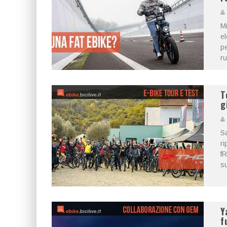
Mi
el
pe
ru
T
g
S
ri
fR
su
Y
f