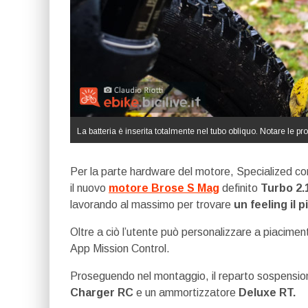
La batteria è inserita totalmente nel tubo obliquo. Notare le pro
Per la parte hardware del motore, Specialized 
il nuovo
motore Brose S Mag
definito
Turbo 2.
lavorando al massimo per trovare
un feeling il p
Oltre a ciò l’utente può personalizzare a piaciment
App Mission Control.
Proseguendo nel montaggio, il reparto sospensio
Charger RC
e un ammortizzatore
Deluxe RT.