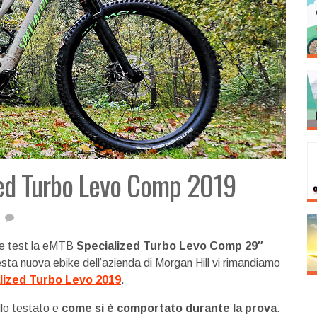
lized Turbo Levo Comp 2019
ve test la eMTB
Specialized Turbo Levo Comp 29″
uesta nuova ebike dell’azienda di Morgan Hill vi rimandiamo
lized Turbo Levo 2019
.
llo testato e
come si è comportato durante la prova
.