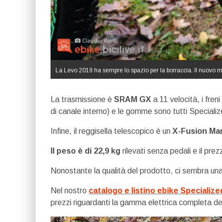
La Levo 2019 ha sempre lo spazio per la borraccia. Il nuovo 
La trasmissione è
SRAM GX
a 11 velocità, i fren
di canale interno) e le gomme sono tutti Specializ
Infine, il reggisella telescopico è un
X-Fusion Ma
Il peso è di 22,9 kg
rilevati senza pedali e il prez
Nonostante la qualità del prodotto, ci sembra una
Nel nostro
catalogo e listino ebike Specialize
prezzi riguardanti la gamma elettrica completa de