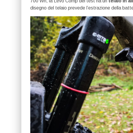
700 Wh, la Levo Comp del test ha un
telaio in 
disegno del telaio prevede l’estrazione della batte