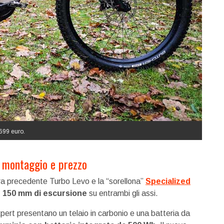
699 euro.
 montaggio e prezzo
ra precedente Turbo Levo e la “sorellona”
Specialized
e 150 mm di escursione
su entrambi gli assi.
rt presentano un telaio in carbonio e una batteria da