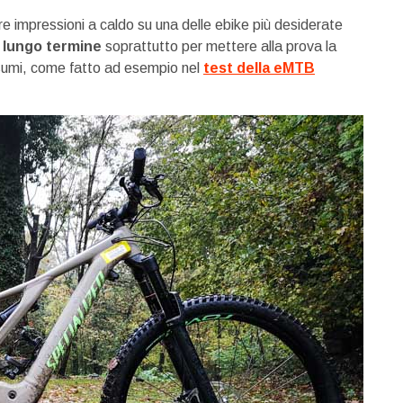
tre impressioni a caldo su una delle ebike più desiderate
a lungo termine
soprattutto per mettere alla prova la
onsumi, come fatto ad esempio nel
test della eMTB