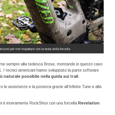
tezioni per non impattare con la testa della forcella.
come sempre alla tedesca Brose, montando in questo caso
1
. I tecnici americani hanno sviluppato la parte software
iù naturale possibile nella guida sui trail
.
o le assistenze e la potenza grazie all’Infinite Tune e alla
ni è interamente RockShox con una forcella
Revelation