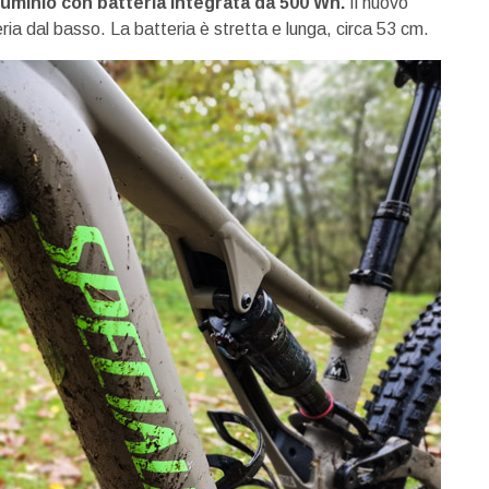
alluminio con batteria integrata da 500 Wh.
Il nuovo
ria dal basso. La batteria è stretta e lunga, circa 53 cm.