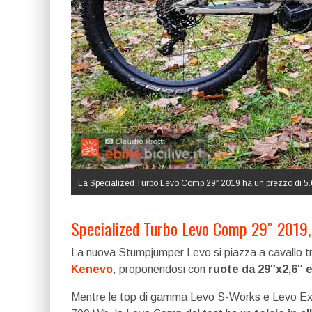
La Specialized Turbo Levo Comp 29″ 2019 ha un prezzo di 5.
Specialized Turbo Levo Comp 29″ 2019,
La nuova Stumpjumper Levo si piazza a cavallo t
Kenevo
, proponendosi con
ruote da 29″x2,6″ 
Mentre le top di gamma Levo S-Works e Levo Expe