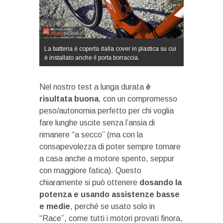
La batteria è coperta dalla cover in plastica su cui
è installato anche il porta borraccia.
Nel nostro test a lunga durata
è
risultata buona
, con un compromesso
peso/autonomia perfetto per chi voglia
fare lunghe uscite senza l’ansia di
rimanere “a secco” (ma con la
consapevolezza di poter sempre tornare
a casa anche a motore spento, seppur
con maggiore fatica). Questo
chiaramente si può ottenere
dosando la
potenza e usando assistenze basse
e medie
, perché se usato solo in
“Race”, come tutti i motori provati finora,