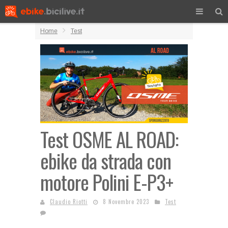
Home
Test
Test OSME AL ROAD:
ebike da strada con
motore Polini E-P3+
Claudio Riotti
8 Novembre 2023
Test