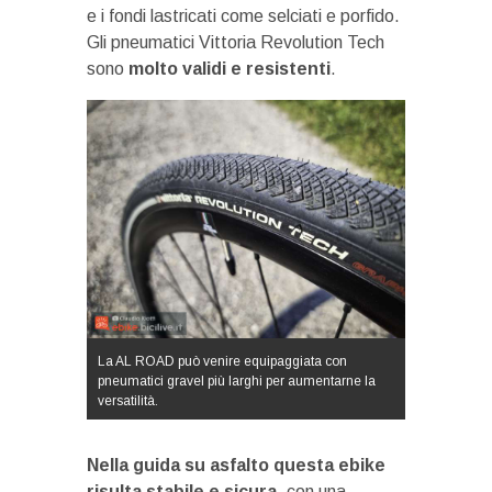
e i fondi lastricati come selciati e porfido.
Gli pneumatici Vittoria Revolution Tech
sono
molto validi e resistenti
.
La AL ROAD può venire equipaggiata con
pneumatici gravel più larghi per aumentarne la
versatilità.
Nella guida su asfalto questa ebike
risulta stabile e sicura
, con una