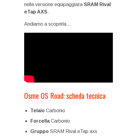
nella versione equipaggiata
SRAM Rival
eTap AXS
.
Andiamo a scoprirla…
Osme OS Road: scheda tecnica
Telaio
Carbonio
Forcella
Carbonio
Gruppo
SRAM Rival eTap axs