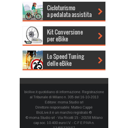
bicilive.it quotidiano di informazione. Registrazione
al Tribunale di Milano n. 305 del 16-10-2013
Editore: moma Studio srl
Direttore responsabile: Matteo Cappè
BiciLive.it è un marchio registrato ®
© moma Studio srl - Via Ricotti 15 - 20158 Milano
cap.soc. 10.400 euro I.V. - C.F E P.IVA n.
12455220157