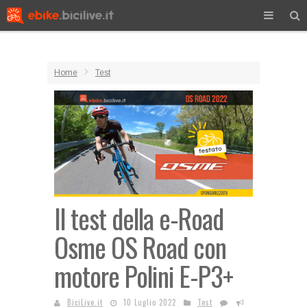
Home
Test
Il test della e-Road
Osme OS Road con
motore Polini E-P3+
BiciLive.it
10 Luglio 2022
Test