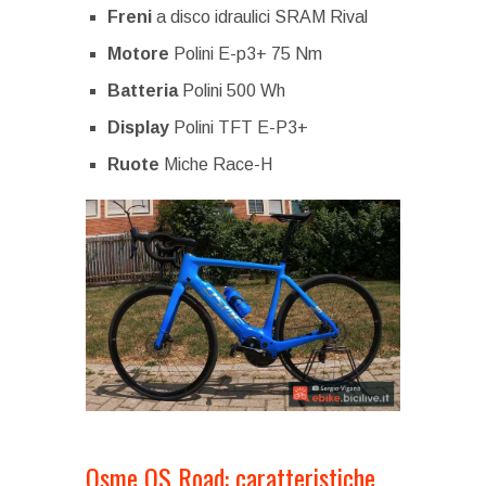
Freni
a disco idraulici SRAM Rival
Motore
Polini E-p3+ 75 Nm
Batteria
Polini 500 Wh
Display
Polini TFT E-P3+
Ruote
Miche Race-H
Osme OS Road: caratteristiche