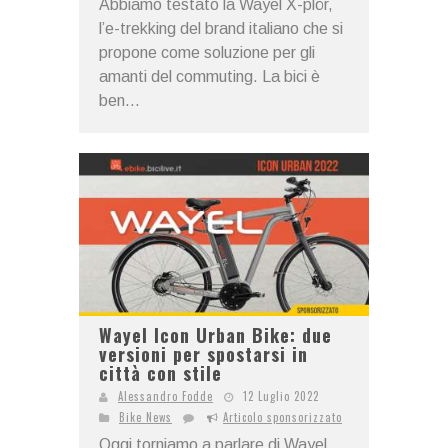
Abbiamo testato la Wayel X-plör,
l’e-trekking del brand italiano che si
propone come soluzione per gli
amanti del commuting. La bici è
ben...
Wayel Icon Urban Bike: due
versioni per spostarsi in
città con stile
Alessandro Fodde
12 Luglio 2022
Bike News
Articolo sponsorizzato
Oggi torniamo a parlare di Wayel