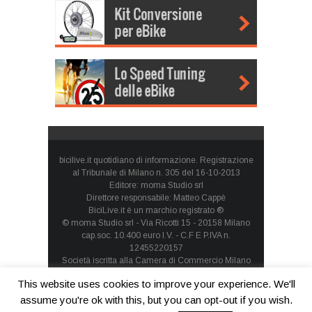
bicilive.it quotidiano di informazione. Registrazione
al Tribunale di Milano n. 305 del 16-10-2013
Editore: moma Studio srl
Direttore responsabile: Matteo Cappè
BiciLive.it è un marchio registrato ®
© moma Studio srl - Via Ricotti 15 - 20158 Milano
cap.soc. 10.400 euro I.V. - C.F E P.IVA n.
12455220157
Società iscritta alla Camera di Commercio Milano
Monza Brianza Lodi - REA: MI-1660257 - società con
This website uses cookies to improve your experience. We'll
socio unico
Privacy Policy
-
Cookie Policy
assume you're ok with this, but you can opt-out if you wish.