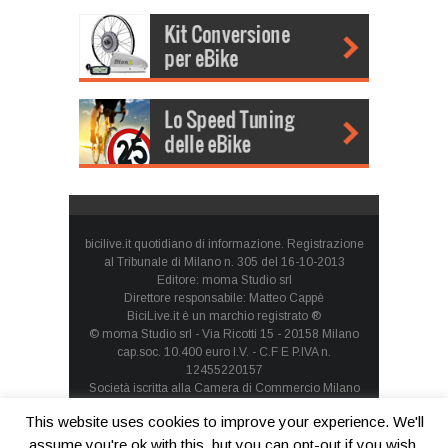
bicilive.it quotidiano di informazione. Registrazione
al Tribunale di Milano n. 305 del 16-10-2013
Editore: moma Studio srl
Direttore responsabile: Matteo Cappè
BiciLive.it è un marchio registrato ®
© moma Studio srl - Via Ricotti 15 - 20158 Milano
cap.soc. 10.400 euro I.V. - C.F E P.IVA n.
12455220157
Società iscritta alla Camera di Commercio Milano
Monza Brianza Lodi - REA: MI-1660257 - società con
This website uses cookies to improve your experience. We'll
socio unico
Privacy Policy
-
Cookie Policy
assume you're ok with this, but you can opt-out if you wish.