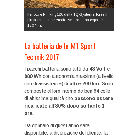
Il motore PinRing120 della TQ-Systems: forse il
più potente sul mercato, sviluppa una coppia di
120 Nm.
La batteria delle M1 Sport
Technik 2017
I pacchi batteria sono tutti da
48 Volt e
880 Wh
con autonomia massima (a livello
uno di assistenza) di
oltre 200 km
. Sono
composte al loro interno da ben 84 celle
di altissima qualità che
possono essere
ricaricate all’80% dopo soltanto 1
ora
.
Da gennaio di quest’anno sarà
disponibile, a discrezione del cliente, la