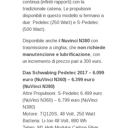
continua (infiniti rapporti) con la
tradizionale catena. Le propulsioni
disponibili in questo modello si fermano a
due: Pedelec (250 Watt) e S-Pedelec
(500 Watt).
Disponibile anche il
Nuvinci N380
con
trasmissione a cinghia, che
non richiede
manutenzione e lubrificazione
, con
un incremento di prezzo pari a 300 euro.
Das Schwabing Pedelec 2017 – 6.099
euro (NuVinci N360) – 6.399 euro
(NuVinci N380)
Altre Propulsioni: S-Pedelec 6.499 euro
(NuVinci N360) – 6.799 euro (NuVinci
N380)
Motore: TQ120S, 48 Volt, 250 Watt
Batteria: Li-Ion 48 Volt, 880 Wh
Telaio: M1 High Modulus Carbon Fiber,