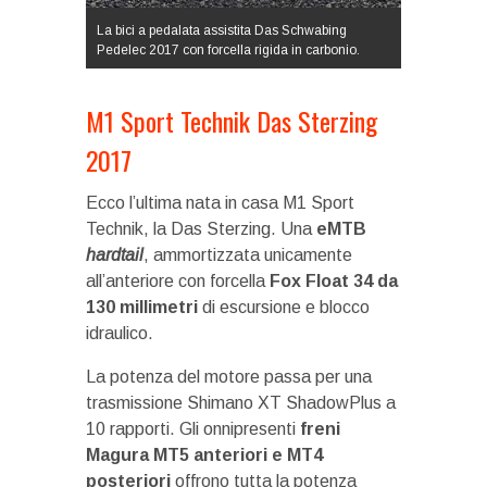
La bici a pedalata assistita Das Schwabing
Pedelec 2017 con forcella rigida in carbonio.
M1 Sport Technik Das Sterzing
2017
Ecco l’ultima nata in casa M1 Sport
Technik, la Das Sterzing. Una
eMTB
hardtail
, ammortizzata unicamente
all’anteriore con forcella
Fox Float 34 da
130 millimetri
di escursione e blocco
idraulico.
La potenza del motore passa per una
trasmissione Shimano XT ShadowPlus a
10 rapporti. Gli onnipresenti
freni
Magura MT5 anteriori e MT4
posteriori
offrono tutta la potenza