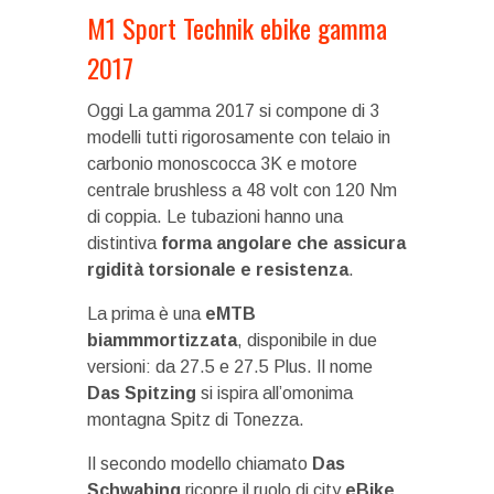
M1 Sport Technik ebike gamma
2017
Oggi La gamma 2017 si compone di 3
modelli tutti rigorosamente con telaio in
carbonio monoscocca 3K e motore
centrale brushless a 48 volt con 120 Nm
di coppia. Le tubazioni hanno una
distintiva
forma angolare che assicura
rgidità torsionale e resistenza
.
La prima è una
eMTB
biammmortizzata
, disponibile in due
versioni: da 27.5 e 27.5 Plus. Il nome
Das Spitzing
si ispira all’omonima
montagna Spitz di Tonezza.
Il secondo modello chiamato
Das
Schwabing
ricopre il ruolo di city
eBike