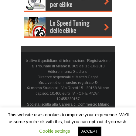
bicilive.it quotidiano di informazione. Registrazione
al Tribunale di Milano n. 305 del 16-10-2013
Editore: moma Studio srl
Direttore responsabile: Matteo Cappè
BiciLive.it è un marchio registrato ®
© moma Studio srl - Via Ricotti 15 - 20158 Milano
cap.soc. 10.400 euro I.V. - C.F E P.IVA n.
12455220157
Società iscritta alla Camera di Commercio Milano
Monza Brianza Lodi - REA: MI-1660257 - società con
This website uses cookies to improve your experience. We'll
socio unico
Privacy Policy
-
Cookie Policy
assume you're ok with this, but you can opt-out if you wish.
Cookie settings
ACCEPT
Contatti