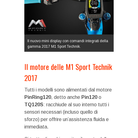
Il nuovo mini display con comandi integrati della
gamma 2017 M1 Sport Technik.
Il motore delle M1 Sport Technik
2017
Tutti i modelli sono alimentati dal motore
PinRing120
, detto anche
Pin120
o
TQ120S
: racchiude al suo interno tutti i
sensori necessari (incluso quello di
sforzo) per offrire un’assistenza fluida e
immediata.