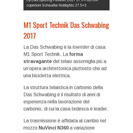
La Das Spitzing Pedelec 2017 27.5 Plus con
copertoni Schwalbe NobbyNic 27.5×3.
M1 Sport Technik Das Schwabing
2017
La Das Schwabing è la
lowrider
di casa
M1 Sport Technik. La
forma
stravagante
del telaio assomiglia più a
un’opera architettonica piuttosto che ad
una bicicletta elettrica.
La struttura telaistica in carbonio della
Das Schwabing è il risultato di anni di
esperienza nella lavorazione del
carbonio, di cui la casa tedesca è leader.
La trasmissione è affidata al cambio nel
mozzo
NuVinci N360
a variazione