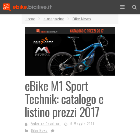
Home
e-magazine
Bike News
eBike M1 Sport
Technik: catalogo e
listino prezzi 2017
Federico Cavallari
6 Maggio 2017
Bike News