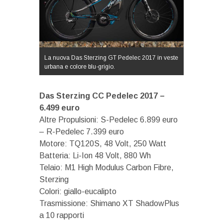
La nuova Das Sterzing GT Pedelec 2017 in veste
urbana e colore blu-grigio.
Das Sterzing CC Pedelec 2017 –
6.499 euro
Altre Propulsioni: S-Pedelec 6.899 euro
– R-Pedelec 7.399 euro
Motore: TQ120S, 48 Volt, 250 Watt
Batteria: Li-Ion 48 Volt, 880 Wh
Telaio: M1 High Modulus Carbon Fibre,
Sterzing
Colori: giallo-eucalipto
Trasmissione: Shimano XT ShadowPlus
a 10 rapporti