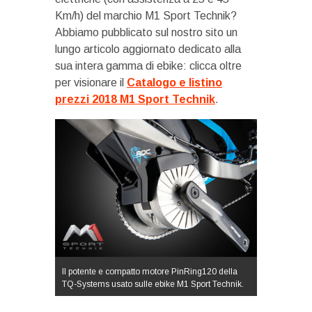
Km/h) del marchio M1 Sport Technik?
Abbiamo pubblicato sul nostro sito un
lungo articolo aggiornato dedicato alla
sua intera gamma di ebike: clicca oltre
per visionare il
Catalogo e listino
prezzi 2018 M1 Sport Technik
.
Il potente e compatto motore PinRing120 della
TQ-Systems usato sulle ebike M1 Sport Technik.