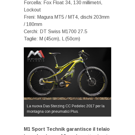
Forcella: Fox Float 34, 130 millimetri,
Lockout
Freni: Magura MT5 / MT4, dischi 203mm
/ 180mm
Cerchi: DT Swiss M1700 27.5
Taglie: M (45cm), L (50cm)
La nuova Das Sterzing CC Pedelec 2017 per la
montagna con pneumatici Plus.
M1 Sport Technik garantisce il telaio