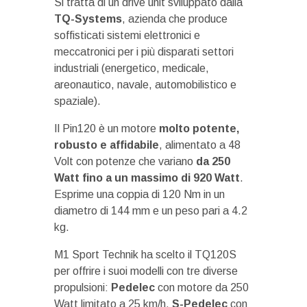
Si tratta di un drive unit sviluppato dalla
TQ-Systems
, azienda che produce
soffisticati sistemi elettronici e
meccatronici per i più disparati settori
industriali (energetico, medicale,
areonautico, navale, automobilistico e
spaziale).
Il Pin120 è un motore
molto potente,
robusto e affidabile
, alimentato a 48
Volt con potenze che variano
da 250
Watt fino a un massimo di 920 Watt
.
Esprime una coppia di 120 Nm in un
diametro di 144 mm e un peso pari a 4.2
kg.
M1 Sport Technik ha scelto il TQ120S
per offrire i suoi modelli con tre diverse
propulsioni:
Pedelec
con motore da 250
Watt limitato a 25 km/h,
S-Pedelec
con