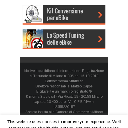
bicilive.it quotidiano di informazione. Registrazione
al Tribunale di Milano n. 305 del 16-10-2013
Editore: moma Studio srl
Direttore responsabile: Matteo Cappè
BiciLive.it è un marchio registrato ®
© moma Studio srl - Via Ricotti 15 - 20158 Milano
cap.soc. 10.400 euro I.V. - C.F E P.IVA n.
12455220157
Società iscritta alla Camera di Commercio Milano
Monza Brianza Lodi - REA: MI-1660257 - società con
This website uses cookies to improve your experience. We'll
socio unico
Privacy Policy
-
Cookie Policy