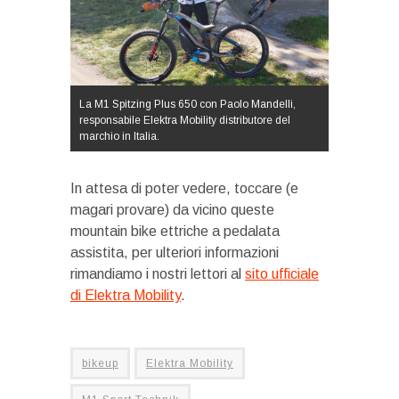
La M1 Spitzing Plus 650 con Paolo Mandelli,
responsabile Elektra Mobility distributore del
marchio in Italia.
In attesa di poter vedere, toccare (e
magari provare) da vicino queste
mountain bike ettriche a pedalata
assistita, per ulteriori informazioni
rimandiamo i nostri lettori al
sito ufficiale
di Elektra Mobility
.
bikeup
Elektra Mobility