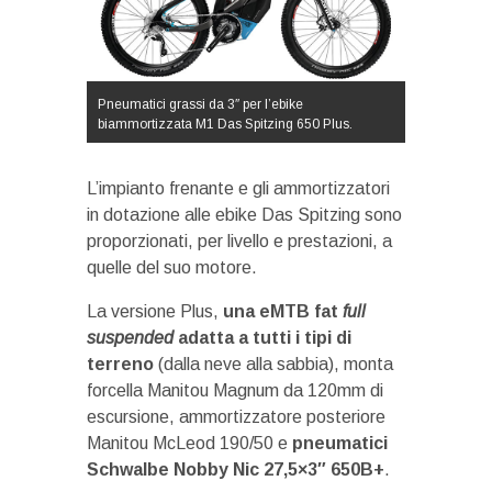
Pneumatici grassi da 3″ per l’ebike
biammortizzata M1 Das Spitzing 650 Plus.
L’impianto frenante e gli ammortizzatori
in dotazione alle ebike Das Spitzing sono
proporzionati, per livello e prestazioni, a
quelle del suo motore.
La versione Plus,
una eMTB fat
full
suspended
adatta a tutti i tipi di
terreno
(dalla neve alla sabbia), monta
forcella Manitou Magnum da 120mm di
escursione, ammortizzatore posteriore
Manitou McLeod 190/50 e
pneumatici
Schwalbe Nobby Nic 27,5×3″ 650B+
.