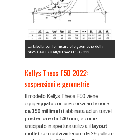
La tabella con le misure e le geometrie della
nuova eMTB Kellys Theos F50 2022.
Kellys Theos F50 2022:
sospensioni e geometrie
Il modello Kellys Theos F50 viene
equipaggiato con una corsa
anteriore
da 150 millimetri
abbinata ad un travel
posteriore da 140 mm
, e come
anticipato in apertura utilizza il
layout
mullet
con ruota anteriore da 29 pollici e