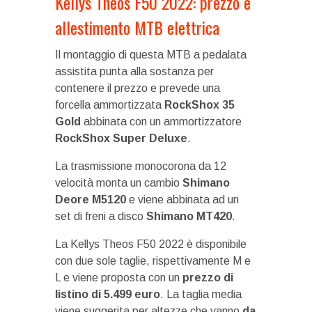
Kellys Theos F50 2022: prezzo e
allestimento MTB elettrica
Il montaggio di questa MTB a pedalata
assistita punta alla sostanza per
contenere il prezzo e prevede una
forcella ammortizzata
RockShox 35
Gold
abbinata con un ammortizzatore
RockShox Super Deluxe
.
La trasmissione monocorona da 12
velocità monta un cambio
Shimano
Deore M5120
e viene abbinata ad un
set di freni a disco
Shimano MT420
.
La Kellys Theos F50 2022 è disponibile
con due sole taglie, rispettivamente M e
L e viene proposta con un
prezzo di
listino di 5.499 euro
. La taglia media
viene suggerita per altezze che vanno
da