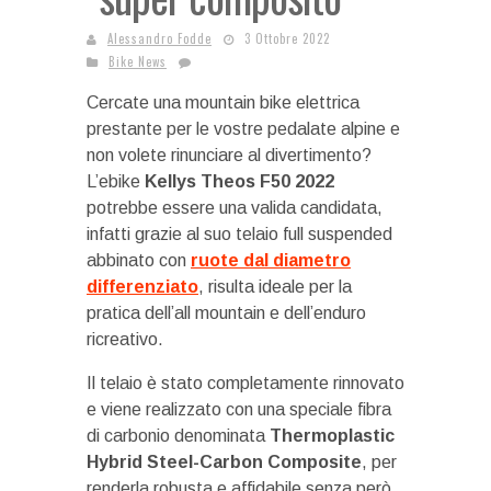
Alessandro Fodde
3 Ottobre 2022
Bike News
Cercate una mountain bike elettrica
prestante per le vostre pedalate alpine e
non volete rinunciare al divertimento?
L’ebike
Kellys Theos F50 2022
potrebbe essere una valida candidata,
infatti grazie al suo telaio full suspended
abbinato con
ruote dal diametro
differenziato
, risulta ideale per la
pratica dell’all mountain e dell’enduro
ricreativo.
Il telaio è stato completamente rinnovato
e viene realizzato con una speciale fibra
di carbonio denominata
Thermoplastic
Hybrid Steel-Carbon Composite
, per
renderla robusta e affidabile senza però