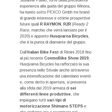
Susanne Puello, forte della precedente
esperienza alla guida del gruppo Winora,
ha riunito sotto PEXCO Gmbh tre brand
di grande interesse e ottime prospettive
future quali
R RAYMON
,
R2R
(
Ready 2
Race
, marchio che verrà lanciato per il
2020) e appunto
Husqvarna Bicycles
,
che è la punta di diamante del gruppo.
Dall’
Italian Bike Fest
di Rimini 2018 fino
al più recente
CosmoBike Show 2019
,
Husqvarna Bicycles ha rafforzato la sua
presenza nello Stivale anche attraverso
una intensificazione del calendario eventi
e, come detto in apertura, si presenta
alla sfida del 2019 armata di
sei
differenti linee produttive
, che
impiegano tutti
vari tipi di
motorizzazione Shimano STEPS
e