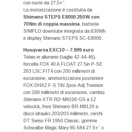
con ruote da 27,5+”.
La motorizzazione è costituita da
Shimano STEPS E8000 250 W con
70 Nm di coppia massima
, batteria
SIMPLO downtube integrata da 630Wh
e display Shimano STEPS SC-E8000.
Husqvarna EXC10 – 7.999 euro
Telaio in alluminio (taglie 42-44-46),
forcella FOX 40 A FLOAT 27.5in P-SE
203 LSC FIT4 con 200 millimetri di
escursione, ammortizzatore posteriore
FOX DHX2 F-S TiN 2pos-Adj Trunnion
con 200 millimetri di escursione, cambio
Shimano XTR RD-M9100-GS a 12
velocità, freni Shimano BR-M9120 a
disco idraulici 203/203 millimetri, cerchi
DT Swiss FR 1950 Classic, gomme
Schwalbe Magic Mary 65-584 27.5+” x