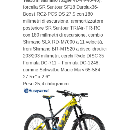
Telaio in alluminio (taglie 42-44-46-48),
forcella SR Suntour SF18 Durolux36-
Boost RC2-PCS DS 27.5 con 180
millimetri di escursione, ammortizzatore
posteriore SR Suntour TRIAir-TR-RC
con 180 millimetri di escursione, cambio
Shimano SLX RD-M7000 a 11 velocità,
freni Shimano BR-MT520 a disco idraulici
203/203 millimetri, cerchi Ryde DISC 35
Formula DC-711 – Formula DC-1248,
gomme Schwalbe Magic Mary 65-584
27.5+” x 2.6″.
Peso 25,4 chilogrammi.