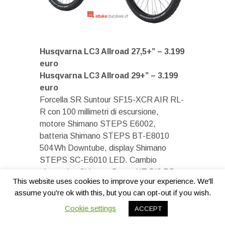
Husqvarna LC3 Allroad 27,5+” – 3.199
euro
Husqvarna LC3 Allroad 29+” – 3.199
euro
Forcella SR Suntour SF15-XCR AIR RL-
R con 100 millimetri di escursione,
motore Shimano STEPS E6002,
batteria Shimano STEPS BT-E8010
504 Wh Downtube, display Shimano
STEPS SC-E6010 LED. Cambio
elettronico Shimano Deore XT Di2 RD-
This website uses cookies to improve your experience. We'll
M8050 a 11 velocità, freni Tektro HD-
assume you're ok with this, but you can opt-out if you wish.
M500 180/180 millimetri, gomme
Continental Double Fighter III (27,5+” o
Cookie settings
ACCEPT
29+”).