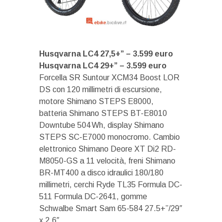
Husqvarna LC4 27,5+” – 3.599 euro
Husqvarna LC4 29+” – 3.599 euro
Forcella SR Suntour XCM34 Boost LOR
DS con 120 millimetri di escursione,
motore Shimano STEPS E8000,
batteria Shimano STEPS BT-E8010
Downtube 504 Wh, display Shimano
STEPS SC-E7000 monocromo. Cambio
elettronico Shimano Deore XT Di2 RD-
M8050-GS a 11 velocità, freni Shimano
BR-MT400 a disco idraulici 180/180
millimetri, cerchi Ryde TL35 Formula DC-
511 Formula DC-2641, gomme
Schwalbe Smart Sam 65-584 27.5+”/29″
x 2.6″.