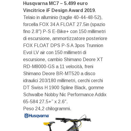
Husqvarna MC7 – 5.499 euro
Vincitrice iF Design Award 2019
.
Telaio in alluminio (taglie 40-44-48-52),
forcella FOX 34 A FLOAT 27.5in (spazio
fino 2.8″) P-S E-Bike+ con 150 millimetri
di escursione, ammortizzatore posteriore
FOX FLOAT DPS P-S A 3pos Trunnion
Evol LV air con 150 millimetri di
escursione, cambio Shimano Deore XT
RD-M8000-GS a 11 velocità, freni
Shimano Deore BR-MT520 a disco
idraulici 203/180 millimetri, cerchi cerchi
DT Swiss H 1900 Spline Black, gomme
Schwalbe Nobby Nic Performance Addix
65-584 27.5+” x 2.6″.
Peso 24,2 chilogrammi.