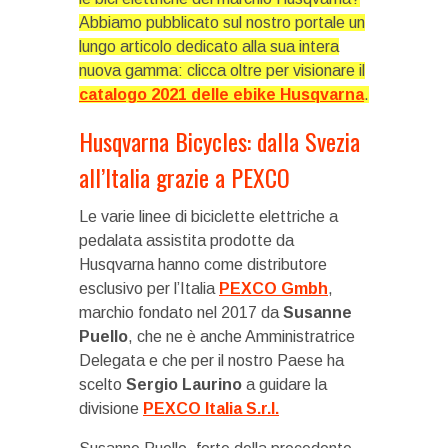
Abbiamo pubblicato sul nostro portale un
lungo articolo dedicato alla sua intera
nuova gamma: clicca oltre per visionare il
catalogo 2021 delle ebike Husqvarna
.
Husqvarna Bicycles: dalla Svezia
all’Italia grazie a PEXCO
Le varie linee di biciclette elettriche a
pedalata assistita prodotte da
Husqvarna hanno come distributore
esclusivo per l’Italia
PEXCO Gmbh
,
marchio fondato nel 2017 da
Susanne
Puello
, che ne è anche Amministratrice
Delegata e che per il nostro Paese ha
scelto
Sergio Laurino
a guidare la
divisione
PEXCO Italia S.r.l.