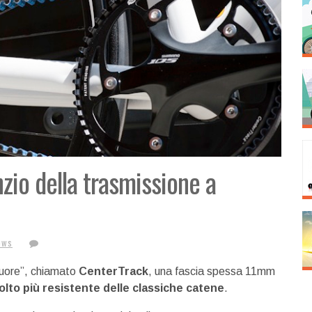
nzio della trasmissione a
ews
“cuore”, chiamato
CenterTrack
, una fascia spessa 11mm
olto più resistente delle classiche catene
.