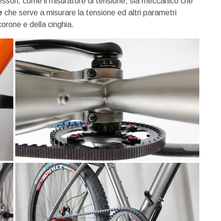
essori, come il misuratore di tensione, sia meccanico che
e
che serve a misurare la tensione ed altri parametri
orone e della cinghia.