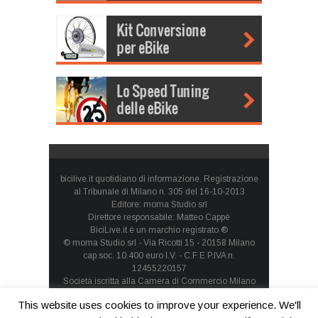
bicilive.it quotidiano di informazione. Registrazione
al Tribunale di Milano n. 305 del 16-10-2013
Editore: moma Studio srl
Direttore responsabile: Matteo Cappè
BiciLive.it è un marchio registrato ®
© moma Studio srl - Via Ricotti 15 - 20158 Milano
cap.soc. 10.400 euro I.V. - C.F E P.IVA n.
12455220157
Società iscritta alla Camera di Commercio Milano
Monza Brianza Lodi - REA: MI-1660257 - società con
This website uses cookies to improve your experience. We'll
socio unico