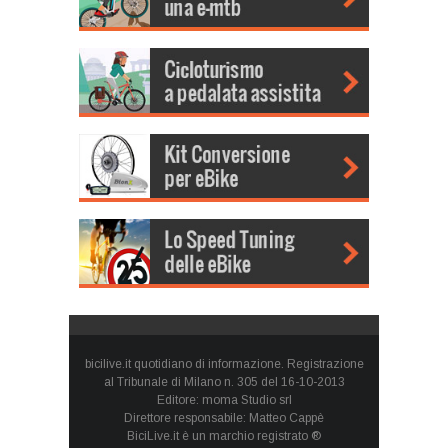
bicilive.it quotidiano di informazione. Registrazione
al Tribunale di Milano n. 305 del 16-10-2013
Editore: moma Studio srl
Direttore responsabile: Matteo Cappè
BiciLive.it è un marchio registrato ®