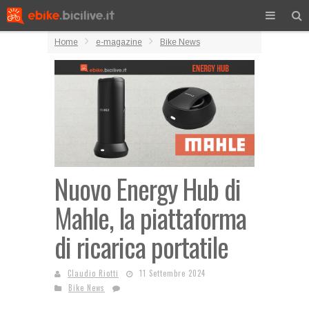
Home
e-magazine
Bike News
Nuovo Energy Hub di
Mahle, la piattaforma
di ricarica portatile
Claudio Riotti
11 Settembre 2024
Bike News