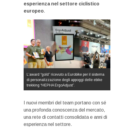
esperienza nel settore ciclistico
europeo
.
L’award “gold” ricevuto a Eurobike per il sistema
di personalizzazione degli appoggi delle ebike
trekking “HEPHA ErgoAdjust”.
I nuovi membri del team portano con sé
una profonda conoscenza del mercato,
una rete di contatti consolidata e anni di
esperienza nel settore.