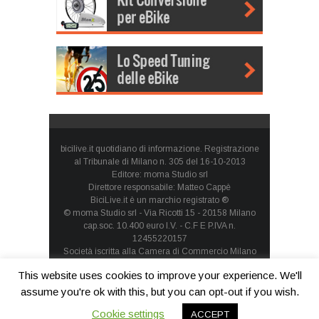
bicilive.it quotidiano di informazione. Registrazione
al Tribunale di Milano n. 305 del 16-10-2013
Editore: moma Studio srl
Direttore responsabile: Matteo Cappè
BiciLive.it è un marchio registrato ®
© moma Studio srl - Via Ricotti 15 - 20158 Milano
cap.soc. 10.400 euro I.V. - C.F E P.IVA n.
12455220157
Società iscritta alla Camera di Commercio Milano
Monza Brianza Lodi - REA: MI-1660257 - società con
This website uses cookies to improve your experience. We'll
socio unico
Privacy Policy
-
Cookie Policy
assume you're ok with this, but you can opt-out if you wish.
Cookie settings
ACCEPT
Contatti