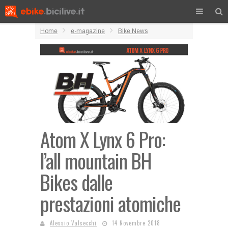
Home
e-magazine
Bike News
Atom X Lynx 6 Pro:
l’all mountain BH
Bikes dalle
prestazioni atomiche
Alessio Valsecchi
14 Novembre 2018