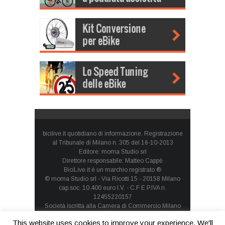
bicilive.it quotidiano di informazione. Registrazione
al Tribunale di Milano n. 305 del 16-10-2013
Editore: moma Studio srl
Direttore responsabile: Matteo Cappè
BiciLive.it è un marchio registrato ®
© moma Studio srl - Via Ricotti 15 - 20158 Milano
cap.soc. 10.400 euro I.V. - C.F E P.IVA n.
12455220157
Società iscritta alla Camera di Commercio Milano
Monza Brianza Lodi - REA: MI-1660257 - società con
This website uses cookies to improve your experience. We'll
socio unico