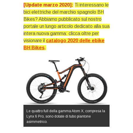
[Update marzo 2020]:
Ti interessano le
bici elettriche del marchio spagnolo BH
Bikes? Abbiamo pubblicato sul nostro
portale un lungo articolo dedicato alla sua
intera nuova gamma: clicca oltre per
visionare il
catalogo 2020 delle ebike
BH Bikes
.
Le quattro full della gamma Atom X, compresa la
Lynx 6 Pro, sono dotate di tubo piantone
asimmetrico.