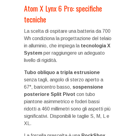
Atom X Lynx 6 Pro: specifiche
tecniche
La scelta di ospitare una batteria da 700
Wh condiziona la progettazione del telaio
in alluminio, che impiega la
tecnologia X
System
per raggiungere un adeguato
livello di rigidità.
Tubo obliquo a tripla estrusione
senza tagli, angolo di sterzo aperto a
67°, baricentro basso,
sospensione
posteriore Split Pivot
con tubo
piantone asimmetrico e foderi bassi
ridotti a 460 millimetri sono gli aspetti più
significativi. Disponibili le taglie S, M, L e
XL.
La forcella prescelta è una
RockShox