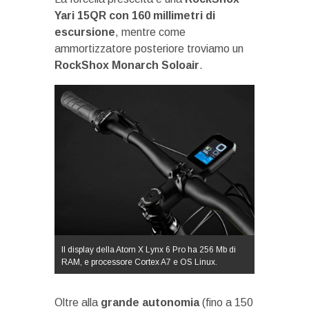
Yari 15QR con 160 millimetri di
escursione
, mentre come
ammortizzatore posteriore troviamo un
RockShox Monarch Soloair
.
Il display della Atom X Lynx 6 Pro ha 256 Mb di
RAM, e processore Cortex A7 e OS Linux.
Oltre alla
grande autonomia
(fino a 150