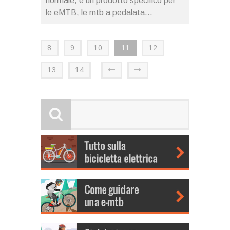
normale, è un prodotto specifico per
le eMTB, le mtb a pedalata...
8
9
10
11
12
13
14