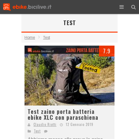
TEST
Home
Test
7.9
Test zaino porta batteria
ebike XLC con paraschiena
Claudio Riotti
12 Gennaio 2019
Test