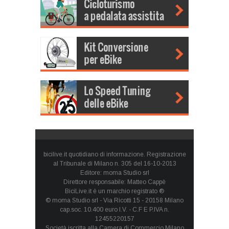
bicilive.it quotidiano di informazione. Registrazione
al Tribunale di Milano n. 305 del 16-10-2013
Editore: moma Studio srl
Direttore responsabile: Matteo Cappè
BiciLive.it è un marchio registrato ®
© moma Studio srl - Via Ricotti 15 - 20158 Milano
cap.soc. 10.400 euro I.V. - C.F E P.IVA n.
12455220157
Società iscritta alla Camera di Commercio Milano