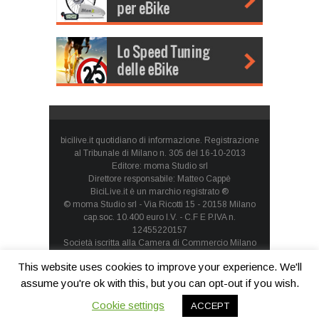
bicilive.it quotidiano di informazione. Registrazione
al Tribunale di Milano n. 305 del 16-10-2013
Editore: moma Studio srl
Direttore responsabile: Matteo Cappè
BiciLive.it è un marchio registrato ®
© moma Studio srl - Via Ricotti 15 - 20158 Milano
cap.soc. 10.400 euro I.V. - C.F E P.IVA n.
12455220157
Società iscritta alla Camera di Commercio Milano
Monza Brianza Lodi - REA: MI-1660257 - società con
This website uses cookies to improve your experience. We'll
socio unico
Privacy Policy
-
Cookie Policy
assume you're ok with this, but you can opt-out if you wish.
Cookie settings
ACCEPT
Contatti