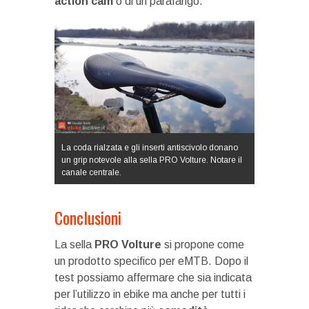
action cam
o di un parafango.
La coda rialzata e gli inserti antiscivolo donano
un grip notevole alla sella PRO Volture. Notare il
canale centrale.
Conclusioni
La sella
PRO Volture
si propone come
un prodotto specifico per eMTB. Dopo il
test possiamo affermare che sia indicata
per l’utilizzo in ebike ma anche per tutti i