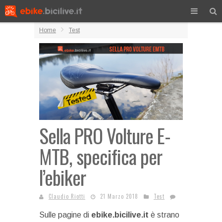
Home
Test
Sella PRO Volture E-
MTB, specifica per
l’ebiker
Claudio Riotti
21 Marzo 2018
Test
Sulle pagine di
ebike.bicilive.it
è strano