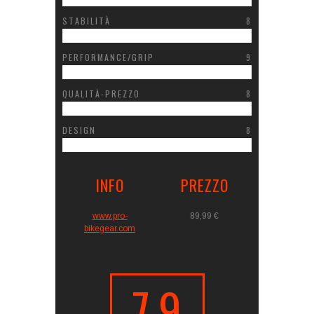
STABILITÀ
8
PERFORMANCE/GRIP
9
QUALITÀ-PREZZO
8
DESIGN
8
INFO
PREZZO
www.pro-
89,99 €
bikegear.com
7.9