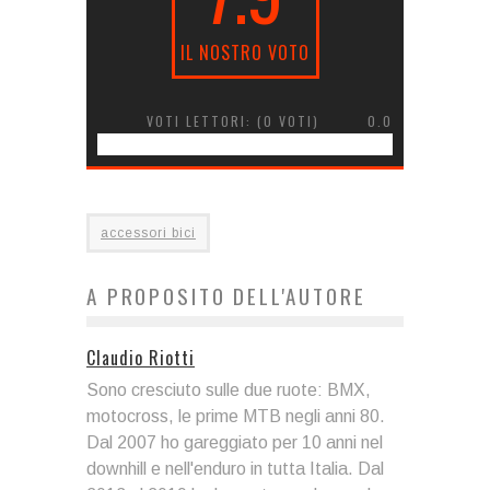
IL NOSTRO VOTO
VOTI LETTORI: (
0
VOTI)
0.0
accessori bici
A PROPOSITO DELL'AUTORE
Claudio Riotti
Sono cresciuto sulle due ruote: BMX,
motocross, le prime MTB negli anni 80.
Dal 2007 ho gareggiato per 10 anni nel
downhill e nell'enduro in tutta Italia. Dal