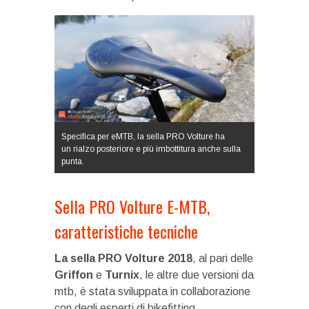
Specifica per eMTB, la sella PRO Volture ha
un rialzo posteriore e più imbottitura anche sulla
punta.
Sella PRO Volture E-MTB,
caratteristiche tecniche
La sella PRO Volture 2018
, al pari delle
Griffon
e
Turnix
, le altre due versioni da
mtb, è stata sviluppata in collaborazione
con degli esperti di bikefitting.