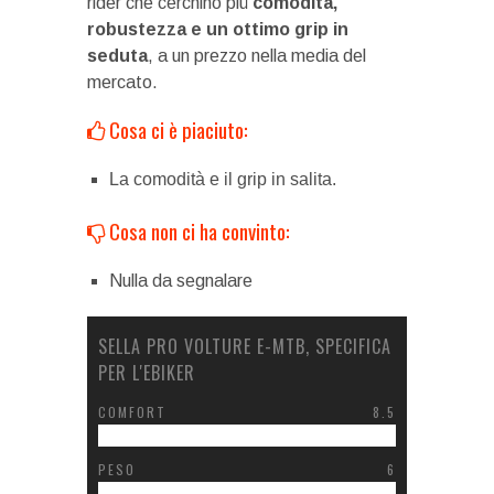
rider che cerchino più
comodità,
robustezza e un ottimo grip in
seduta
, a un prezzo nella media del
mercato.
Cosa ci è piaciuto:
La comodità e il grip in salita.
Cosa non ci ha convinto:
Nulla da segnalare
SELLA PRO VOLTURE E-MTB, SPECIFICA
PER L'EBIKER
COMFORT
8.5
PESO
6