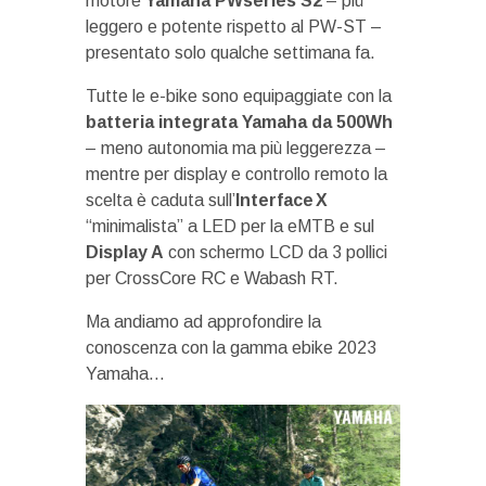
motore
Yamaha PWseries S2
– più
leggero e potente rispetto al PW-ST –
presentato solo qualche settimana fa.
Tutte le e-bike sono equipaggiate con la
batteria integrata Yamaha da 500Wh
– meno autonomia ma più leggerezza –
mentre per display e controllo remoto la
scelta è caduta sull’
Interface X
“minimalista” a LED per la eMTB e sul
Display A
con schermo LCD da 3 pollici
per CrossCore RC e Wabash RT.
Ma andiamo ad approfondire la
conoscenza con la gamma ebike 2023
Yamaha…