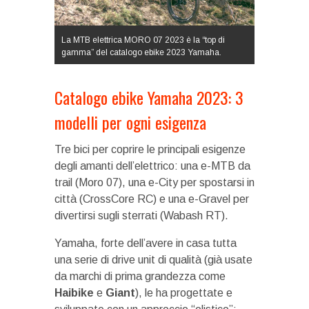
La MTB elettrica MORO 07 2023 è la “top di
gamma” del catalogo ebike 2023 Yamaha.
Catalogo ebike Yamaha 2023: 3
modelli per ogni esigenza
Tre bici per coprire le principali esigenze
degli amanti dell’elettrico: una e-MTB da
trail (Moro 07), una e-City per spostarsi in
città (CrossCore RC) e una e-Gravel per
divertirsi sugli sterrati (Wabash RT).
Yamaha, forte dell’avere in casa tutta
una serie di drive unit di qualità (già usate
da marchi di prima grandezza come
Haibike
e
Giant
), le ha progettate e