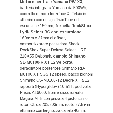
Motore centrale Yamaha PW-X3
,
batteria integrata Yamaha da 500Wh,
controllo remoto Interface X. Telaio in
alluminio con design TwinTube ed
escursione 150mm,
forcella RockShox
Lyrik Select RC con escursione
160mm
e 37mm di offset,
ammortizzatore posteriore Shock
RockShox Super Deluxe Select + RT
210X55 Debonair,
cambio Shimano
SL-M8100-R XT 12 velocità
,
deragliatore posteriore Shimano RD-
M8100 XT SGS 12 speed, pacco pignoni
Shimano CS-M8100-12 Deore XT a 12
rapporti (Hyperglide+) 10-51T, pedivella
Praxis AL6000, freni a disco idraulici
Magura MT5 con pinza a 4 pistoncini e
rotori CL da 203/203mm, ruote 27.5+ in
alluminio con larghezza canale 40mm,