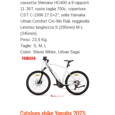
cassetta Shimano HG400 a 9 rapporti
11-36T, ruote taglia 700c, coperture
CST C-1996 27.5×2″, sella Yamaha
Urban Comfort Cro-Mo Rail, reggisella
Limotec lunghezza S (295mm) M-L
(345mm).
Peso: 23,9 Kg.
Taglie: S, M, L
Colori: Shiver White, Urban Sage
Catalogo ebike Yamaha 2023: