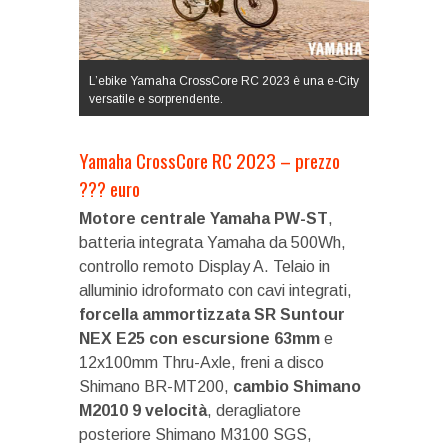
L’ebike Yamaha CrossCore RC 2023 è una e-City
versatile e sorprendente.
Yamaha CrossCore RC 2023 – prezzo
??? euro
Motore centrale Yamaha PW-ST
,
batteria integrata Yamaha da 500Wh,
controllo remoto Display A. Telaio in
alluminio idroformato con cavi integrati,
forcella ammortizzata SR Suntour
NEX E25 con escursione 63mm
e
12x100mm Thru-Axle, freni a disco
Shimano BR-MT200,
cambio Shimano
M2010 9 velocità
, deragliatore
posteriore Shimano M3100 SGS,