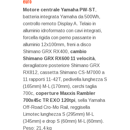
euro
Motore centrale Yamaha PW-ST
,
batteria integrata Yamaha da 500Wh,
controllo remoto Display A. Telaio in
alluminio idroformato con cavi integrati,
forcella rigida con perno passante in
alluminio 12x100mm, freni a disco
Shimano GRX RX400,
cambio
Shimano GRX RX600 11 velocità
,
deragliatore posteriore Shimano GRX
RX812, cassetta Shimano CS-M7000 a
11 rapporti 11-42T, pedivella lunghezza S
(165mm) M-L (170mm), cerchi taglia
700c,
coperture Maxxis Rambler
700x45c TR EXO 120tpi
, sella Yamaha
Off-Road Cro-Mo Rail, reggisella
Limotec lunghezza S (295mm) M-L
(345mm) e drop S (60mm) M-L (60mm).
Peso: 21,4 kg