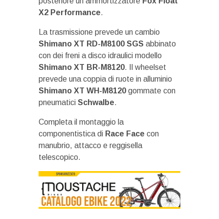
posteriore un ammortizzatore
Fox Float
X2 Performance
.
La trasmissione prevede un cambio
Shimano XT RD-M8100 SGS
abbinato
con dei freni a disco idraulici modello
Shimano XT BR-M8120
. Il wheelset
prevede una coppia di ruote in alluminio
Shimano
XT WH-M8120
gommate con
pneumatici
Schwalbe
.
Completa il montaggio la
componentistica di
Race Face
con
manubrio, attacco e reggisella
telescopico.