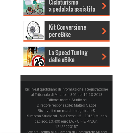
bicilive.it quotidiano di informazione. Registrazione
al Tribunale di Milano n. 305 del 16-10-2013
Editore: moma Studio srl
Direttore responsabile: Matteo Cappè
BiciLive.it è un marchio registrato ®
© moma Studio srl - Via Ricotti 15 - 20158 Milano
cap.soc. 10.400 euro I.V. - C.F E P.IVA n.
12455220157
Società iscritta alla Camera di Commercio Milano