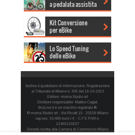
bicilive.it quotidiano di informazione. Registrazione
al Tribunale di Milano n. 305 del 16-10-2013
Editore: moma Studio srl
Direttore responsabile: Matteo Cappè
BiciLive.it è un marchio registrato ®
© moma Studio srl - Via Ricotti 15 - 20158 Milano
cap.soc. 10.400 euro I.V. - C.F E P.IVA n.
12455220157
Società iscritta alla Camera di Commercio Milano
Monza Brianza Lodi - REA: MI-1660257 - società con