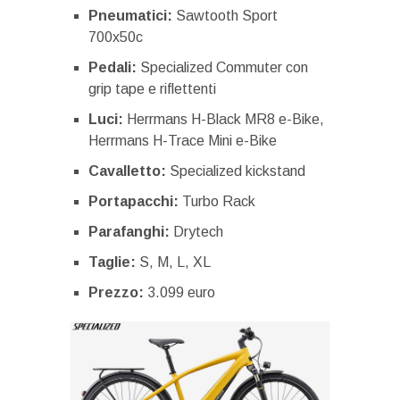
Pneumatici:
Sawtooth Sport
700x50c
Pedali:
Specialized Commuter con
grip tape e riflettenti
Luci:
Herrmans H-Black MR8 e-Bike,
Herrmans H-Trace Mini e-Bike
Cavalletto:
Specialized kickstand
Portapacchi:
Turbo Rack
Parafanghi:
Drytech
Taglie:
S, M, L, XL
Prezzo:
3.099 euro