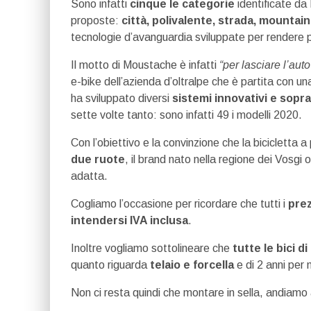
Sono infatti
cinque le categorie
identificate da
proposte:
città, polivalente, strada, mountai
tecnologie d’avanguardia sviluppate per rendere più 
Il motto di Moustache è infatti
“per lasciare l’aut
e-bike dell’azienda d’oltralpe che è partita con u
ha sviluppato diversi
sistemi innovativi e sopr
sette volte tanto: sono infatti 49 i modelli 2020.
Con l’obiettivo e la convinzione che la bicicletta 
due ruote
, il brand nato nella regione dei Vosgi 
adatta.
Cogliamo l’occasione per ricordare che tutti i
prez
intendersi IVA inclusa
.
Inoltre vogliamo sottolineare che
tutte le bici 
quanto riguarda
telaio e forcella
e di 2 anni per 
Non ci resta quindi che montare in sella, andiamo