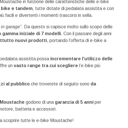
 Moustache in funzione delle caratteristiche delle e-bike
n bike e tandem
, tutte dotate di pedalata assistita e con
facili e divertenti i momenti trascorsi in sella.
o in garage”
. Da questo si capisce molto sullo scopo delle
na
gamma iniziale di 7 modelli
. Con il passare degli anni
attutto nuovi prodotti
, portando l’offerta di e-bike a
a pedalata assistita possa
incrementare l’utilizzo delle
offre un
vasto range tra cui scegliere
l’e-bike più
zi al pubblico
che troverete di seguito sono
da
di Moustache
godono di una
garanzia di 5 anni
per
motore, batteria e accessori.
 a scoprire tutte le e-bike Moustache!