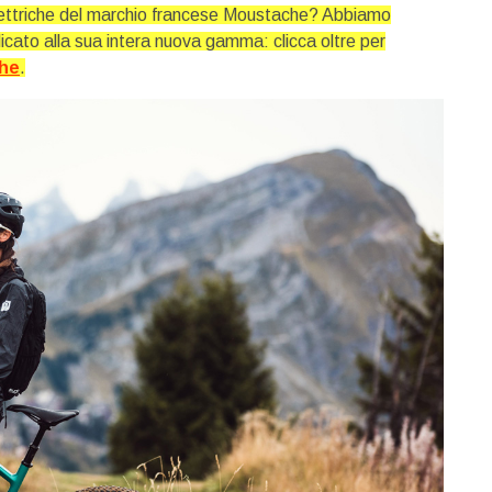
 elettriche del marchio francese Moustache? Abbiamo
dicato alla sua intera nuova gamma: clicca oltre per
che
.