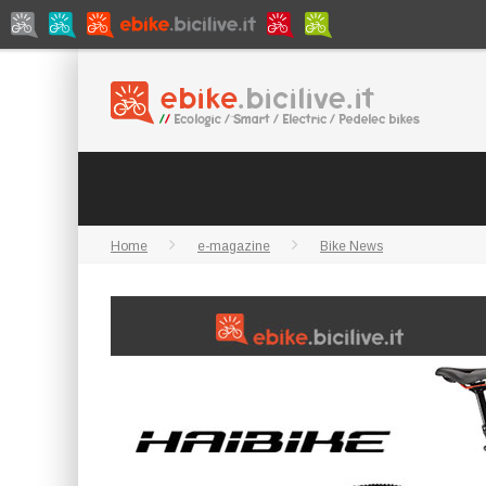
Home
e-magazine
Bike News