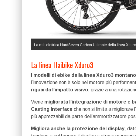
La mtb elettrica HardSeven Carbon Ultimate della linea Xduro c
La linea Haibike Xduro3
I modelli di ebike della linea Xduro3 mont
l’innovazione non è solo nel motore più performa
riguarda l’impatto visivo
, grazie a una rotazion
Viene
migliorata l’integrazione di motore e ba
Casting Interface
che non si limita a migliorare
più apprezzabili da parte dell’ammortizzatore pos
Migliora anche la protezione del display
, dat
tendono a sottoporre il display a stress maggiori ri