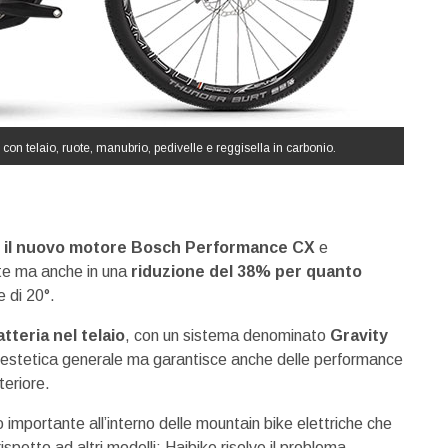
on telaio, ruote, manubrio, pedivelle e reggisella in carbonio.
ano il nuovo motore Bosch Performance CX
e
nte ma anche in una
riduzione del 38% per quanto
e di 20°.
tteria nel telaio
, con un sistema denominato
Gravity
 l’estetica generale ma garantisce anche delle performance
teriore.
o importante all’interno delle mountain bike elettriche che
spetto ad altri modelli: Haibike risolve il problema