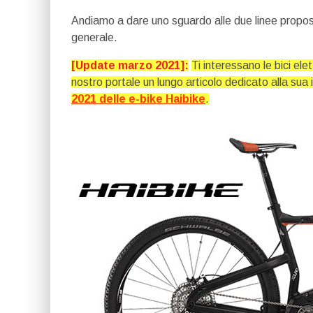
Andiamo a dare uno sguardo alle due linee proposte
generale.
[Update marzo 2021]:
Ti interessano le bici el
nostro portale un lungo articolo dedicato alla sua 
2021 delle e-bike Haibike
.