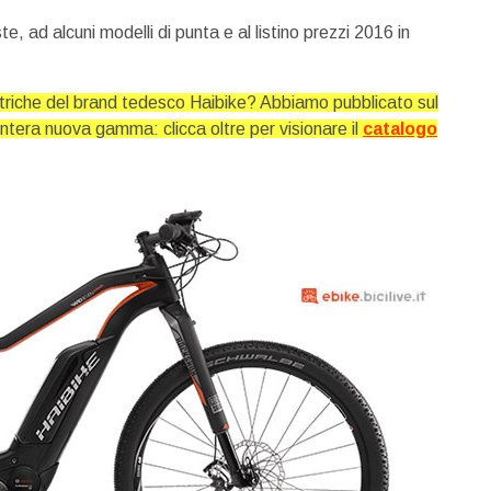
, ad alcuni modelli di punta e al listino prezzi 2016 in
ettriche del brand tedesco Haibike? Abbiamo pubblicato sul
intera nuova gamma: clicca oltre per visionare il
catalogo